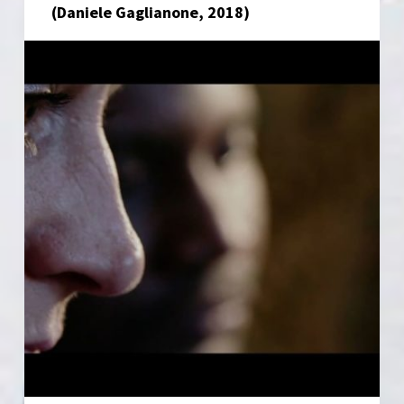
(Daniele Gaglianone, 2018)
here’
e
‘Libre’