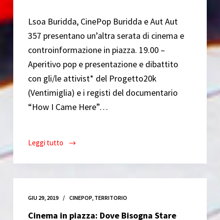
Lsoa Buridda, CinePop Buridda e Aut Aut
357 presentano un’altra serata di cinema e
controinformazione in piazza. 19.00 –
Aperitivo pop e presentazione e dibattito
con gli/le attivist* del Progetto20k
(Ventimiglia) e i registi del documentario
“How I Came Here”…
Leggi tutto
Documentari
e
migrazioni
–
‘How
GIU 29, 2019
CINEPOP
,
TERRITORIO
I
Cinema in piazza: Dove Bisogna Stare
came