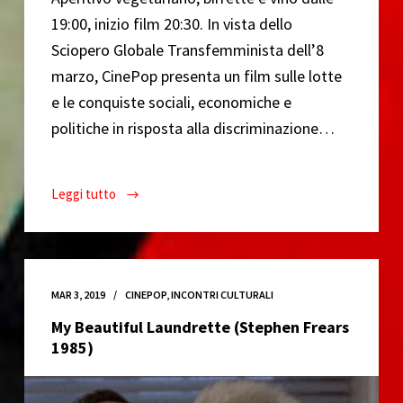
19:00, inizio film 20:30. In vista dello
Sciopero Globale Transfemminista dell’8
marzo, CinePop presenta un film sulle lotte
e le conquiste sociali, economiche e
politiche in risposta alla discriminazione…
Leggi tutto
Made
In
Dagenham
(Nigel
Cole
MAR 3, 2019
CINEPOP
,
INCONTRI CULTURALI
2010)
My Beautiful Laundrette (Stephen Frears
1985)