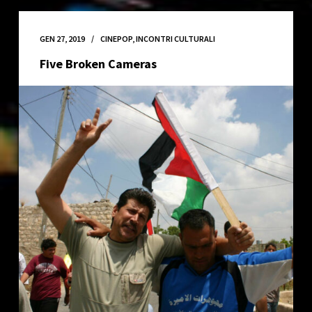
di
CinePop
//
GEN 27, 2019
CINEPOP
,
INCONTRI CULTURALI
2019
Five Broken Cameras