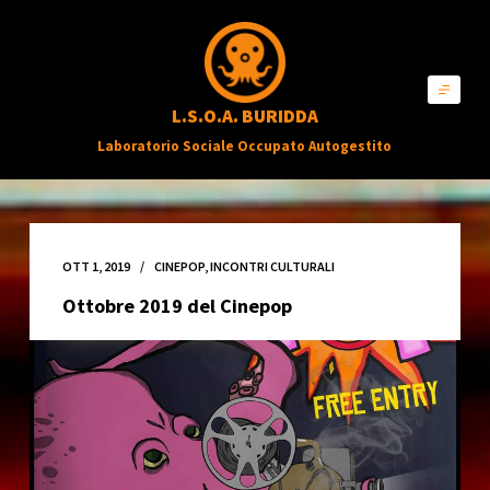
S
a
l
L.S.O.A. BURIDDA
t
Laboratorio Sociale Occupato Autogestito
a
a
l
c
OTT 1, 2019
CINEPOP
,
INCONTRI CULTURALI
o
Ottobre 2019 del Cinepop
n
t
e
n
u
t