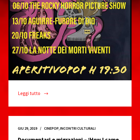
o
Leggi tutto
Ottobre
2019
del
Cinepop
GIU 29, 2019
CINEPOP
,
INCONTRI CULTURALI
Documentari e migrazioni – ‘How I came