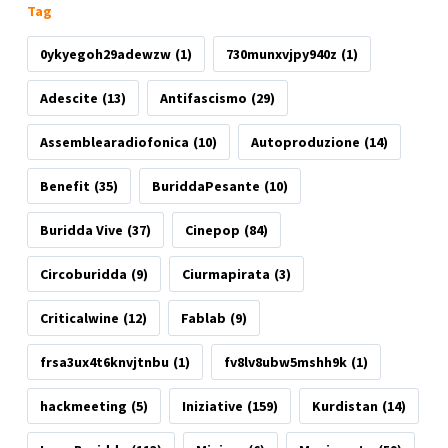
Tag
0ykyegoh29adewzw
(1)
730munxvjpy940z
(1)
Adescite
(13)
Antifascismo
(29)
Assemblearadiofonica
(10)
Autoproduzione
(14)
Benefit
(35)
BuriddaPesante
(10)
Buridda Vive
(37)
Cinepop
(84)
Circoburidda
(9)
Ciurmapirata
(3)
Criticalwine
(12)
Fablab
(9)
frsa3ux4t6knvjtnbu
(1)
fv8lv8ubw5mshh9k
(1)
hackmeeting
(5)
Iniziative
(159)
Kurdistan
(14)