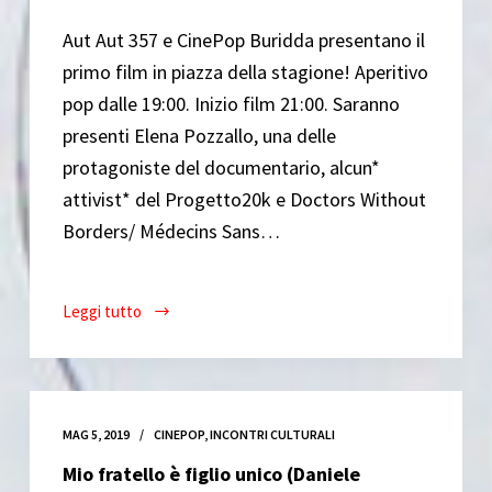
Aut Aut 357 e CinePop Buridda presentano il
primo film in piazza della stagione! Aperitivo
pop dalle 19:00. Inizio film 21:00. Saranno
presenti Elena Pozzallo, una delle
protagoniste del documentario, alcun*
attivist* del Progetto20k e Doctors Without
Borders/ Médecins Sans…
Leggi tutto
Cinema
in
piazza:
Dove
Bisogna
MAG 5, 2019
CINEPOP
,
INCONTRI CULTURALI
Stare
Mio fratello è figlio unico (Daniele
(Daniele