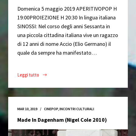
Domenica 5 maggio 2019 APERITIVOPOP H
19:00PROIEZIONE H 20:30 In lingua italiana
SINOSSI: Nel corso degli anni Sessanta in
una piccola cittadina italiana vive un ragazzo
di 12 anni di nome Accio (Elio Germano) il
quale da sempre ha manifestato…
Leggi tutto
Mio
fratello
è
figlio
unico
MAR 10, 2019
CINEPOP
,
INCONTRI CULTURALI
(Daniele
Made In Dagenham (Nigel Cole 2010)
Luchetti
2007)