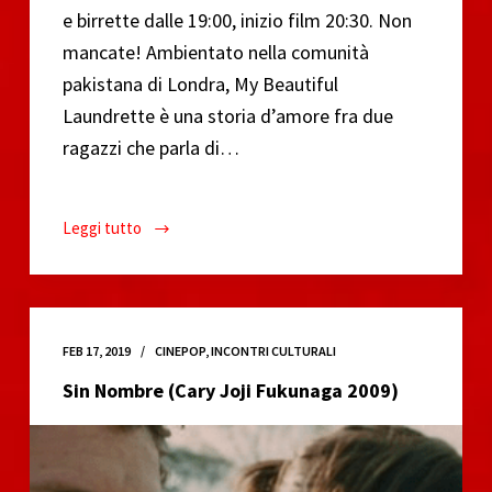
e birrette dalle 19:00, inizio film 20:30. Non
mancate! Ambientato nella comunità
pakistana di Londra, My Beautiful
Laundrette è una storia d’amore fra due
ragazzi che parla di…
Leggi tutto
My
Beautiful
Laundrette
(Stephen
Frears
FEB 17, 2019
CINEPOP
,
INCONTRI CULTURALI
1985)
Sin Nombre (Cary Joji Fukunaga 2009)