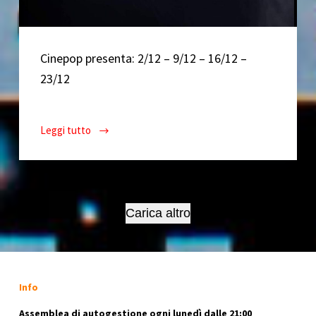
Cinepop presenta: 2/12 – 9/12 – 16/12 –
23/12
Leggi tutto
Il
Dicembre
di
CinePop
//
Carica altro
2018
Info
Assemblea di autogestione ogni lunedì dalle 21:00