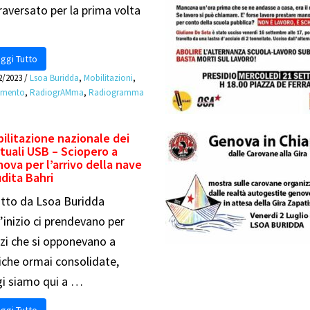
raversato per la prima volta
ggi Tutto
2/2023
/
Lsoa Buridda
,
Mobilitazioni
,
imento
,
RadiogrAMma
,
Radiogramma
ilitazione nazionale dei
tuali USB – Sciopero a
ova per l’arrivo della nave
dita Bahri
itto da Lsoa Buridda
l’inizio ci prendevano per
zi che si opponevano a
iche ormai consolidate,
i siamo qui a …
ggi Tutto