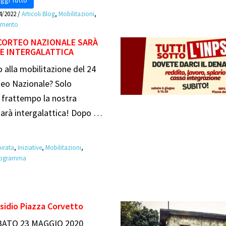
4/2022
/
Articoli Blog
,
Mobilitazioni
,
imento
CORTEO NAZIONALE SARÀ
E INTERGALATTICA
 alla mobilitazione del 24
teo Nazionale? Solo
 frattempo la nostra
sarà intergalattica! Dopo …
irata
,
Iniziative
,
Mobilitazioni
,
iogramma
sidio Piazza Corvetto
BATO 23 MAGGIO 2020