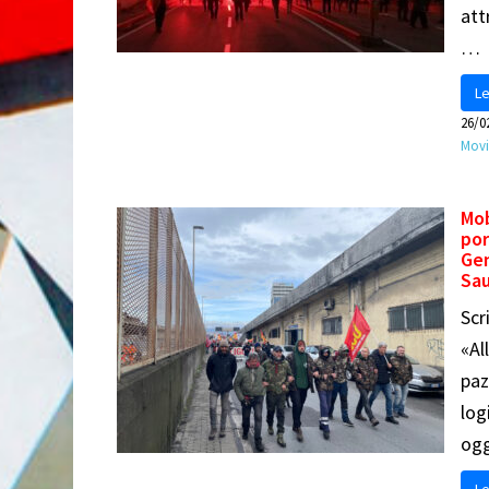
att
…
Le
26/0
Mov
Mob
por
Gen
Sau
Scr
«Al
paz
log
ogg
Le