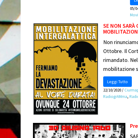
05/0
Mov
SE NON SARÀ 
MOBILITAZION
Non rinunciamo
Ottobre. Il Cor
rimandato. Nel
mobilitazione 
Leggi Tutto
22/10/2020
/
Ciurmap
RadiogrAMma
,
Rad
Pre
SA