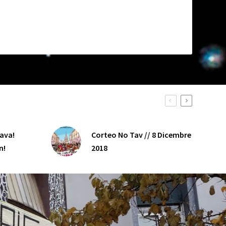
java!
Corteo No Tav // 8 Dicembre
n!
2018