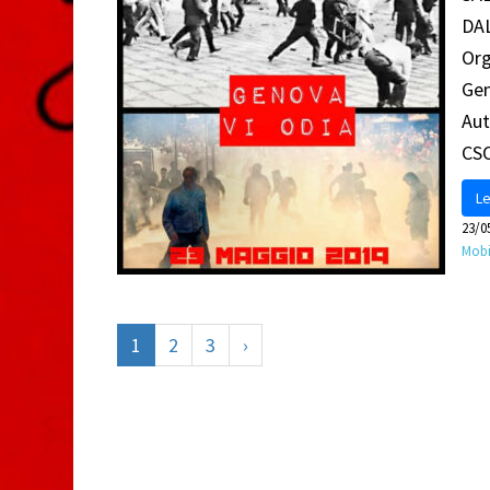
DAL
Org
Gen
Aut
CS
Le
23/0
Mobi
1
2
3
›