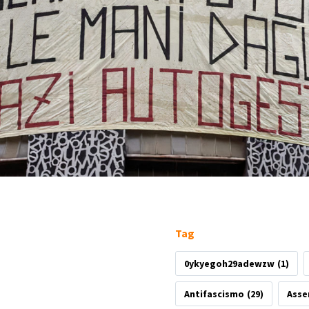
Tag
0ykyegoh29adewzw
(1)
Antifascismo
(29)
Asse