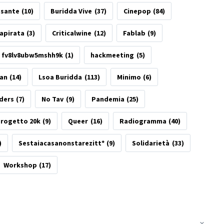
esante
(10)
Buridda Vive
(37)
Cinepop
(84)
apirata
(3)
Criticalwine
(12)
Fablab
(9)
fv8lv8ubw5mshh9k
(1)
hackmeeting
(5)
tan
(14)
Lsoa Buridda
(113)
Minimo
(6)
ders
(7)
No Tav
(9)
Pandemia
(25)
rogetto 20k
(9)
Queer
(16)
Radiogramma
(40)
)
Sestaiacasanonstarezitt*
(9)
Solidarietà
(33)
Workshop
(17)