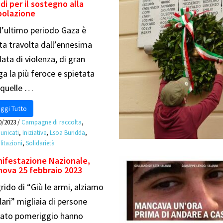
di per il sostegno alla
polazione
l’ultimo periodo Gaza è
ta travolta dall’ennesima
ata di violenza, di gran
ga la più feroce e spietata
 quelle …
ggi Tutto
0/2023
/
Campagne di raccolta
,
nicati
,
Iniziative
,
Lsoa Buridda
,
litazioni
,
Solidarietà
ifestazione Nazionale,
ova 25 febbraio 2023
grido di “Giù le armi, alziamo
alari” migliaia di persone
ato pomeriggio hanno