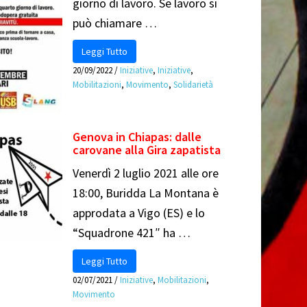
giorno di lavoro. Se lavoro si
può chiamare …
Leggi Tutto
20/09/2022
/
Iniziative
,
Iniziative
,
Mobilitazioni
,
Movimento
,
Solidarietà
Genova in Chiapas: dalle
carovane alla Gira zapatista
Venerdì 2 luglio 2021 alle ore
18:00, Buridda La Montana è
approdata a Vigo (ES) e lo
“Squadrone 421″ ha …
Leggi Tutto
02/07/2021
/
Iniziative
,
Mobilitazioni
,
Movimento