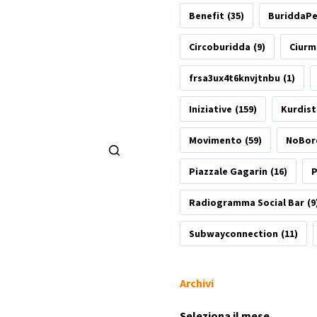
Benefit
(35)
BuriddaP
Circoburidda
(9)
Ciurm
frsa3ux4t6knvjtnbu
(1)
Iniziative
(159)
Kurdis
Movimento
(59)
NoBor
Piazzale Gagarin
(16)
P
Radiogramma Social Bar
(9
Subwayconnection
(11)
Archivi
Archivi