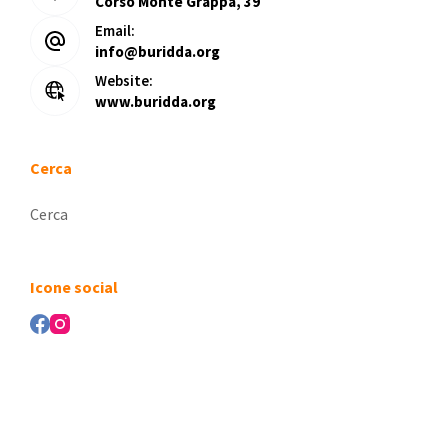
Corso Monte Grappa, 39
Email:
info@buridda.org
Website:
www.buridda.org
Cerca
Nessun
risultato
Icone social