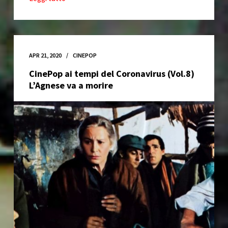
CinePop
ai
tempi
del
Coronavirus
APR 21, 2020
CINEPOP
(Vol.9)
CinePop ai tempi del Coronavirus (Vol.8)
Non
L’Agnese va a morire
si
uccidono
così
anche
i
cavalli?