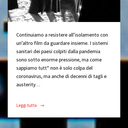
Continuiamo a resistere all’isolamento con
un’altro film da guardare insieme. I sistemi
sanitari dei paesi colpiti dalla pandemia
sono sotto enorme pressione, ma come
sappiamo tutt* non è solo colpa del
coronavirus, ma anche di decenni di tagli e
austerity…
Leggi tutto
CinePop
ai
tempi