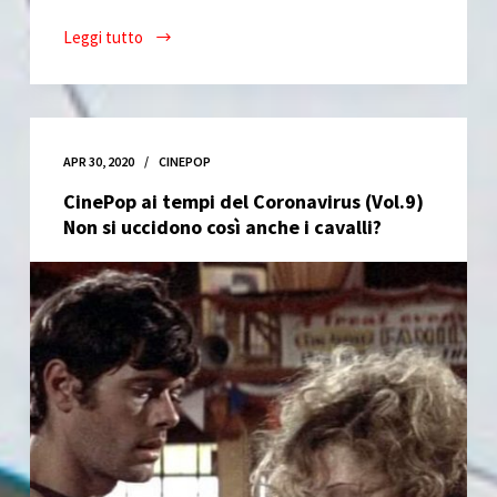
Leggi tutto
CinePop
ai
tempi
del
Coronavirus
APR 30, 2020
CINEPOP
(Vol.1)
CinePop ai tempi del Coronavirus (Vol.9)
Non si uccidono così anche i cavalli?