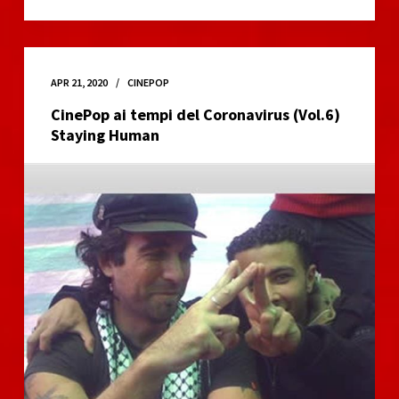
ai
tempi
del
Coronavirus
APR 21, 2020
CINEPOP
(Vol.7)
CinePop ai tempi del Coronavirus (Vol.6)
Mothers
Staying Human