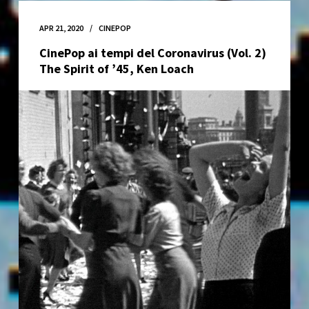
del
Coronavirus
APR 21, 2020
CINEPOP
(Vol.
CinePop ai tempi del Coronavirus (Vol. 2)
3
The Spirit of ’45, Ken Loach
)
Lost
Citizens