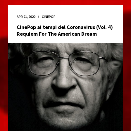
tempi
del
Coronavirus
APR 21, 2020
CINEPOP
(Vol.6)
CinePop ai tempi del Coronavirus (Vol. 4)
Staying
Requiem For The American Dream
Human