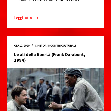
Leggi tutto
Sorry
We
Missed
You,
Ken
GIU 12, 2020
CINEPOP
,
INCONTRI CULTURALI
Loach
Le ali della libertà (Frank Darabont,
2019
1994)