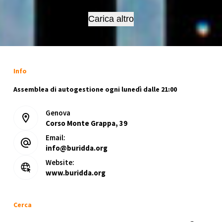
del
Coronavirus
Carica altro
(Vol.
2)
The
Spirit
Info
of
’45,
Assemblea di autogestione ogni lunedì dalle 21:00
Ken
Loach
Genova
Corso Monte Grappa, 39
Email:
info@buridda.org
Website:
www.buridda.org
Cerca