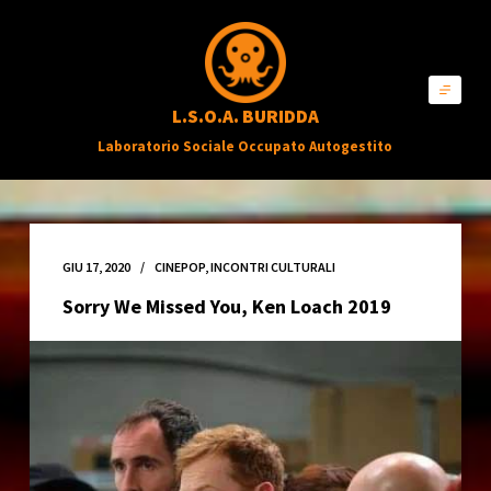
S
a
l
L.S.O.A. BURIDDA
t
Laboratorio Sociale Occupato Autogestito
a
a
l
c
GIU 17, 2020
CINEPOP
,
INCONTRI CULTURALI
o
Sorry We Missed You, Ken Loach 2019
n
t
e
n
u
t