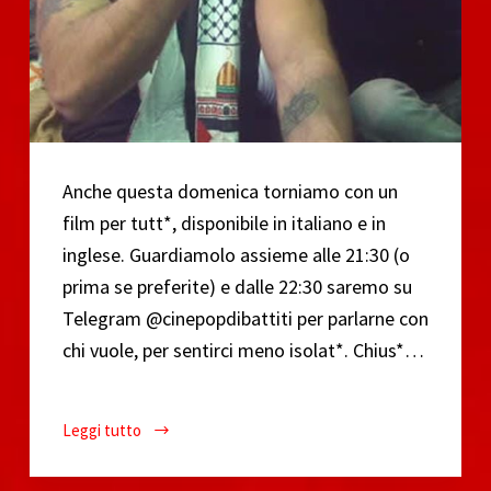
Anche questa domenica torniamo con un
film per tutt*, disponibile in italiano e in
inglese. Guardiamolo assieme alle 21:30 (o
prima se preferite) e dalle 22:30 saremo su
Telegram @cinepopdibattiti per parlarne con
chi vuole, per sentirci meno isolat*. Chius*…
Leggi tutto
CinePop
ai