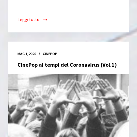
Leggi tutto
Le
ali
della
libertà
(Frank
MAG 1, 2020
CINEPOP
Darabont,
CinePop ai tempi del Coronavirus (Vol.1)
1994)