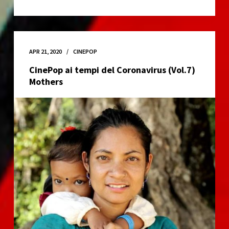
ai
tempi
del
Coronavirus
APR 21, 2020
CINEPOP
(Vol.8)
CinePop ai tempi del Coronavirus (Vol.7)
L’Agnese
Mothers
va
a
morire