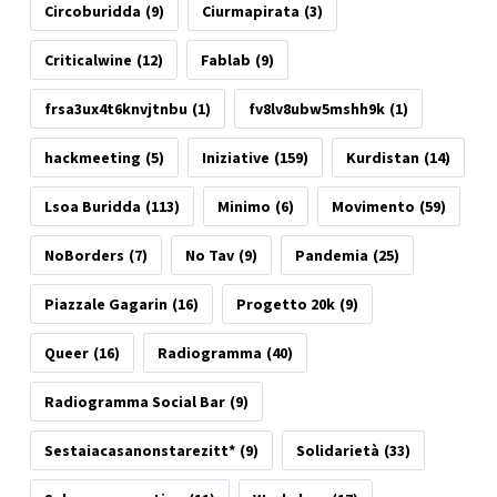
Circoburidda
(9)
Ciurmapirata
(3)
Criticalwine
(12)
Fablab
(9)
frsa3ux4t6knvjtnbu
(1)
fv8lv8ubw5mshh9k
(1)
hackmeeting
(5)
Iniziative
(159)
Kurdistan
(14)
Lsoa Buridda
(113)
Minimo
(6)
Movimento
(59)
NoBorders
(7)
No Tav
(9)
Pandemia
(25)
Piazzale Gagarin
(16)
Progetto 20k
(9)
Queer
(16)
Radiogramma
(40)
Radiogramma Social Bar
(9)
Sestaiacasanonstarezitt*
(9)
Solidarietà
(33)