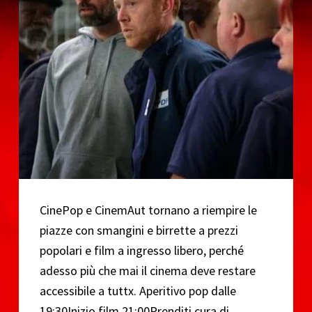
o
CinePop e CinemAut tornano a riempire le
piazze con smangini e birrette a prezzi
popolari e film a ingresso libero, perché
adesso più che mai il cinema deve restare
accessibile a tuttx. Aperitivo pop dalle
19:30Inizio film 21:00Prenditi cura di…