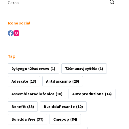
Nessun
risultato
Icone social
Tag
0ykyegoh29adewzw
(1)
730munxvjpy940z
(1)
Adescite
(13)
Antifascismo
(29)
Assemblearadiofonica
(10)
Autoproduzione
(14)
Benefit
(35)
BuriddaPesante
(10)
Buridda Vive
(37)
Cinepop
(84)