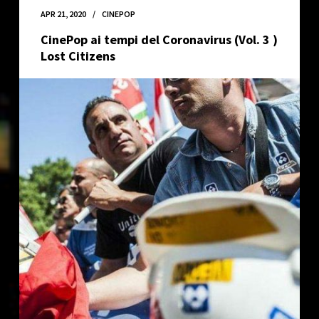
Coronavirus
APR 21, 2020
CINEPOP
(Vol.
CinePop ai tempi del Coronavirus (Vol. 3 )
4)
Lost Citizens
Requiem
For
The
American
Dream