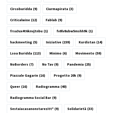
Circoburidda
(9)
Ciurmapirata
(3)
Criticalwine
(12)
Fablab
(9)
frsa3ux4t6knvjtnbu
(1)
fv8lv8ubw5mshh9k
(1)
hackmeeting
(5)
Iniziative
(159)
Kurdistan
(14)
Lsoa Buridda
(113)
Minimo
(6)
Movimento
(59)
NoBorders
(7)
No Tav
(9)
Pandemia
(25)
Piazzale Gagarin
(16)
Progetto 20k
(9)
Queer
(16)
Radiogramma
(40)
Radiogramma Social Bar
(9)
Sestaiacasanonstarezitt*
(9)
Solidarietà
(33)