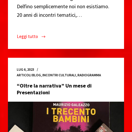
Delfino semplicemente noi non esistiamo.
20 anni di incontri tematici,…
Leggi tutto
La
Buridda
è
di
nuovo
LUG 6, 2023
ufficialmente
ARTICOLI BLOG
,
INCONTRI CULTURALI
,
RADIOGRAMMA
sotto
“Oltre la narrativa” Un mese di
sgombero
Presentazioni