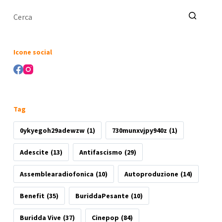
Nessun
risultato
Icone social
Tag
0ykyegoh29adewzw
(1)
730munxvjpy940z
(1)
Adescite
(13)
Antifascismo
(29)
Assemblearadiofonica
(10)
Autoproduzione
(14)
Benefit
(35)
BuriddaPesante
(10)
Buridda Vive
(37)
Cinepop
(84)