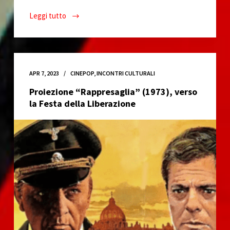
Leggi tutto
Ogni
contrada
è
patria
del
APR 7, 2023
CINEPOP
,
INCONTRI CULTURALI
ribelle
Proiezione “Rappresaglia” (1973), verso
la Festa della Liberazione