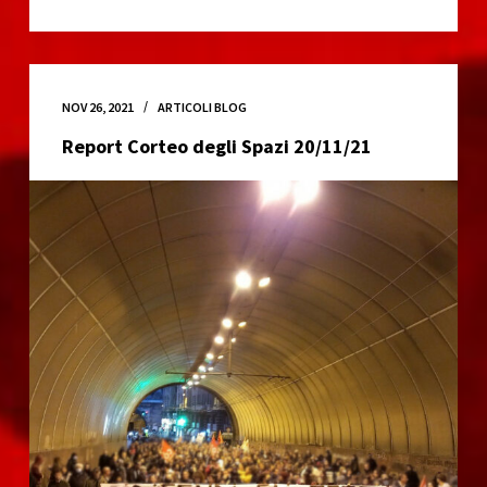
odia
ancora
–
serata
NOV 26, 2021
ARTICOLI BLOG
benefit
Report Corteo degli Spazi 20/11/21
per
la
cassa
Genova
Antifascista