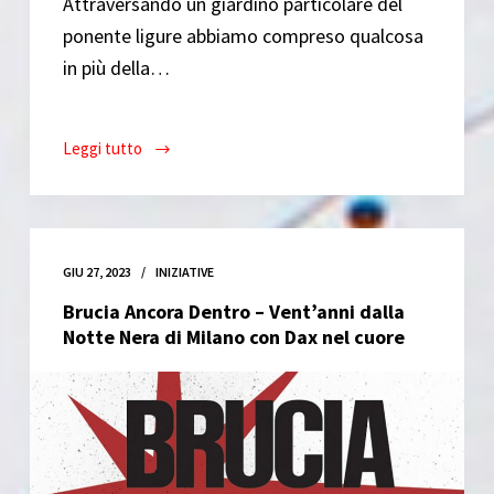
Attraversando un giardino particolare del
ponente ligure abbiamo compreso qualcosa
in più della…
Leggi tutto
“Oltre
la
narrativa”
Un
mese
GIU 27, 2023
INIZIATIVE
di
Brucia Ancora Dentro – Vent’anni dalla
Presentazioni
Notte Nera di Milano con Dax nel cuore