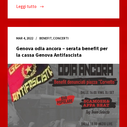
Leggi tutto
Proiezione
“Rappresaglia”
(1973),
verso
la
MAR 4, 2022
BENEFIT
,
CONCERTI
Festa
Genova odia ancora – serata benefit per
della
la cassa Genova Antifascista
Liberazione