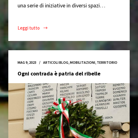
una serie di iniziative in diversi spazi…
Leggi tutto
Intorno
al
20
luglio
–
MAG 9, 2023
ARTICOLI BLOG
,
MOBILITAZIONI
,
TERRITORIO
Chi
Ogni contrada è patria del ribelle
non
ha
memoria,
non
ha
futuro!