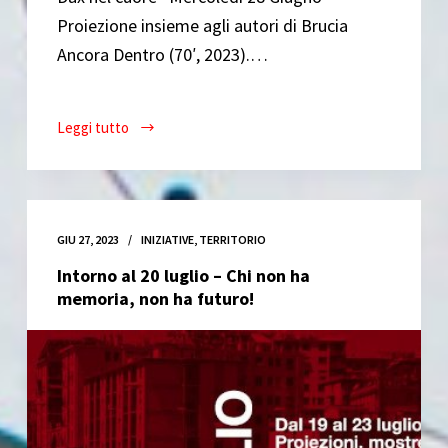
Proiezione insieme agli autori di Brucia
Ancora Dentro (70′, 2023).…
Leggi tutto
Brucia
Ancora
Dentro
–
Vent’anni
GIU 27, 2023
INIZIATIVE
,
TERRITORIO
dalla
Intorno al 20 luglio – Chi non ha
Notte
memoria, non ha futuro!
Nera
di
Milano
con
Dax
nel