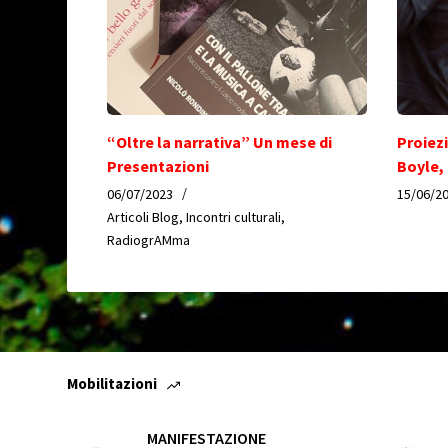
“Oltre la narrativa” Un mese di
Proiez
Presentazioni
Boyle,
06/07/2023
15/06/2
Articoli Blog
,
Incontri culturali
,
RadiogrAMma
Mobilitazioni
MANIFESTAZIONE