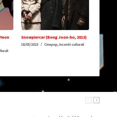
(Yeon
Snowpiercer (Bong Joon-ho, 2013)
18/05/2023
Cinepop
,
Incontri culturali
lturali