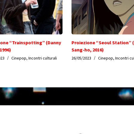
ione “Trainspotting” (Danny
Proiezione “Seoul Station” 
 1996)
Sang-ho, 2016)
023
Cinepop
,
Incontri culturali
26/05/2023
Cinepop
,
Incontri cu