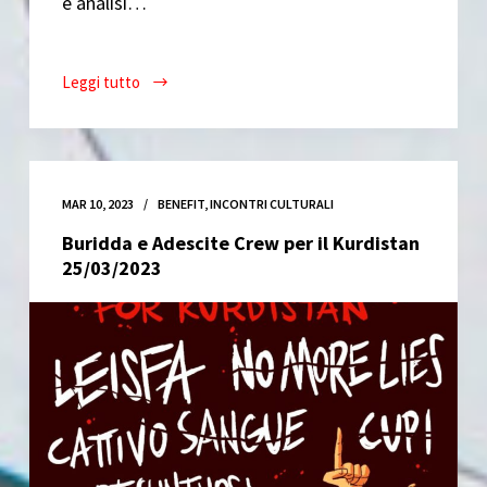
e analisi…
Leggi tutto
“Sradicare
Gli
Alberi
di
Greenova
MAR 10, 2023
BENEFIT
,
INCONTRI CULTURALI
Serve
Buridda e Adescite Crew per il Kurdistan
al
25/03/2023
verde
in
città?
“