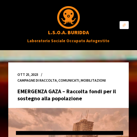
S
a
l
L.S.O.A. BURIDDA
t
Laboratorio Sociale Occupato Autogestito
a
a
l
c
OTT 25, 2023
o
CAMPAGNE DI RACCOLTA
,
COMUNICATI
,
MOBILITAZIONI
n
EMERGENZA GAZA – Raccolta fondi per il
t
sostegno alla popolazione
e
n
u
t