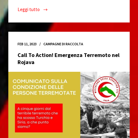
Leggi tutto
Nella
notte
ci
guidano
le
FEB 11, 2023
CAMPAGNE DI RACCOLTA
stelle
Call To Action! Emergenza Terremoto nel
–
Rojava
DaxResiste//
4
Marzo
2023