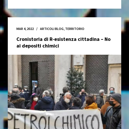
mondo
accademico,
della
ricerca
MAR 4, 2022
ARTICOLI BLOG
,
TERRITORIO
e
Cronistoria di R-esistenza cittadina – No
della
ai depositi chimici
cultura
si
mobilita
per
il
Laboratorio
Sociale
Occupato
Autogestito
Buridda.