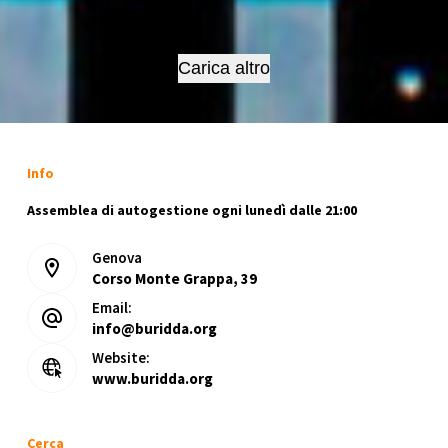
R-
esistenza
cittadina
Carica altro
–
No
ai
depositi
Info
chimici
Assemblea di autogestione ogni lunedì dalle 21:00
Genova
Corso Monte Grappa, 39
Email:
info@buridda.org
Website:
www.buridda.org
Cerca