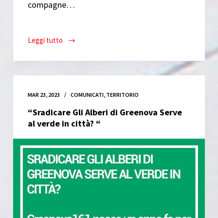
compagne…
Leggi tutto
1
Aprile
–
Benefit
San
MAR 23, 2023
COMUNICATI
,
TERRITORIO
Gottardo
“Sradicare Gli Alberi di Greenova Serve
al verde in città? “