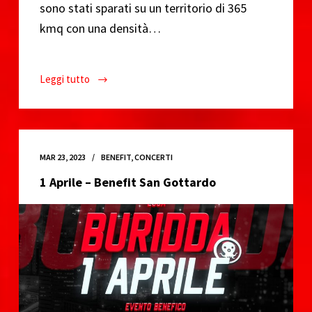
sono stati sparati su un territorio di 365
kmq con una densità…
Leggi tutto
EMERGENZA
GAZA
–
Raccolta
fondi
MAR 23, 2023
BENEFIT
,
CONCERTI
per
1 Aprile – Benefit San Gottardo
il
sostegno
alla
popolazione