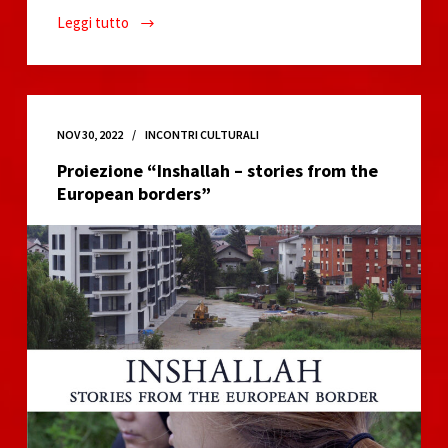
Leggi tutto
Call
To
Action!
Emergenza
Terremoto
NOV 30, 2022
INCONTRI CULTURALI
nel
Proiezione “Inshallah – stories from the
Rojava
European borders”