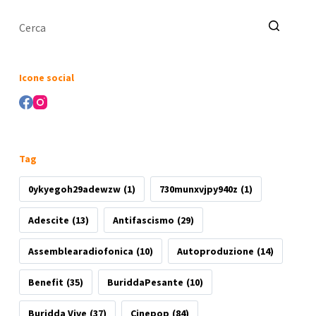
Nessun
risultato
Icone social
Tag
0ykyegoh29adewzw
(1)
730munxvjpy940z
(1)
Adescite
(13)
Antifascismo
(29)
Assemblearadiofonica
(10)
Autoproduzione
(14)
Benefit
(35)
BuriddaPesante
(10)
Buridda Vive
(37)
Cinepop
(84)