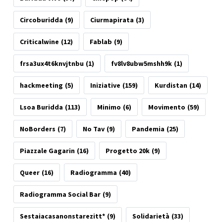
Circoburidda
(9)
Ciurmapirata
(3)
Criticalwine
(12)
Fablab
(9)
frsa3ux4t6knvjtnbu
(1)
fv8lv8ubw5mshh9k
(1)
hackmeeting
(5)
Iniziative
(159)
Kurdistan
(14)
Lsoa Buridda
(113)
Minimo
(6)
Movimento
(59)
NoBorders
(7)
No Tav
(9)
Pandemia
(25)
Piazzale Gagarin
(16)
Progetto 20k
(9)
Queer
(16)
Radiogramma
(40)
Radiogramma Social Bar
(9)
Sestaiacasanonstarezitt*
(9)
Solidarietà
(33)