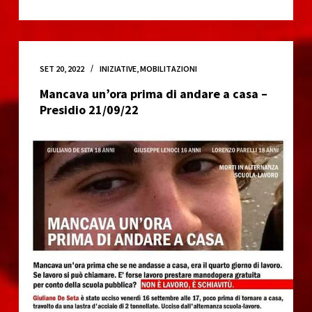
“Inshallah
–
stories
from
SET 20, 2022
INIZIATIVE
,
MOBILITAZIONI
the
Mancava un’ora prima di andare a casa –
European
Presidio 21/09/22
borders”