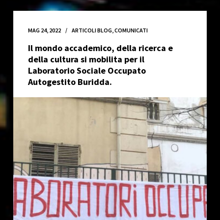
prima
di
andare
MAG 24, 2022
ARTICOLI BLOG
,
COMUNICATI
a
Il mondo accademico, della ricerca e
casa
della cultura si mobilita per il
–
Laboratorio Sociale Occupato
Presidio
Autogestito Buridda.
21/09/22