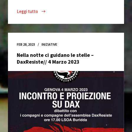
Leggi tutto
Buridda
e
Adescite
Crew
per
FEB 28, 2023
INIZIATIVE
il
Nella notte ci guidano le stelle –
Kurdistan
DaxResiste// 4 Marzo 2023
25/03/2023