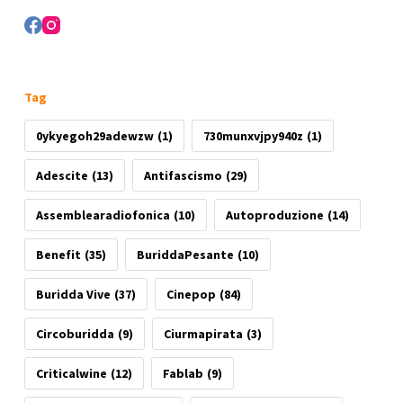
Tag
0ykyegoh29adewzw
(1)
730munxvjpy940z
(1)
Adescite
(13)
Antifascismo
(29)
Assemblearadiofonica
(10)
Autoproduzione
(14)
Benefit
(35)
BuriddaPesante
(10)
Buridda Vive
(37)
Cinepop
(84)
Circoburidda
(9)
Ciurmapirata
(3)
Criticalwine
(12)
Fablab
(9)