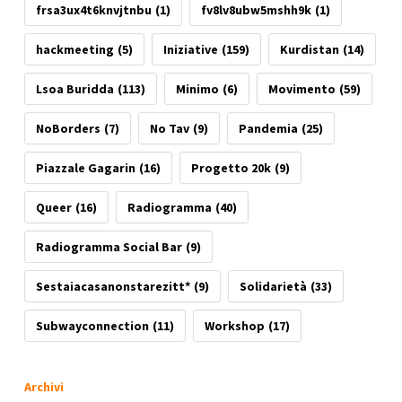
frsa3ux4t6knvjtnbu
(1)
fv8lv8ubw5mshh9k
(1)
hackmeeting
(5)
Iniziative
(159)
Kurdistan
(14)
Lsoa Buridda
(113)
Minimo
(6)
Movimento
(59)
NoBorders
(7)
No Tav
(9)
Pandemia
(25)
Piazzale Gagarin
(16)
Progetto 20k
(9)
Queer
(16)
Radiogramma
(40)
Radiogramma Social Bar
(9)
Sestaiacasanonstarezitt*
(9)
Solidarietà
(33)
Subwayconnection
(11)
Workshop
(17)
Archivi