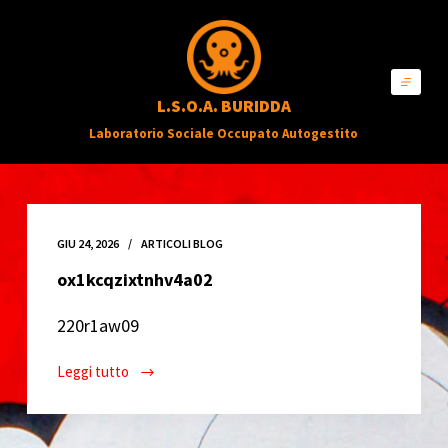
S
a
l
L.S.O.A. BURIDDA
t
Laboratorio Sociale Occupato Autogestito
a
a
l
c
GIU 24, 2026
ARTICOLI BLOG
o
ox1kcqzixtnhv4a02
n
t
220r1aw09
e
n
Leggi tutto
ox1kcqzixtnhv4a02
u
t