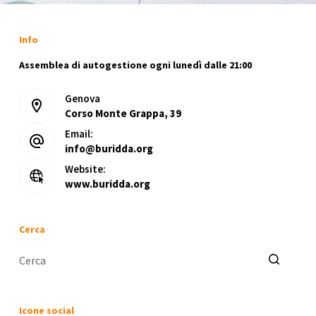
o
Info
Assemblea di autogestione ogni lunedì dalle 21:00
Genova
Corso Monte Grappa, 39
Email:
info@buridda.org
Website:
www.buridda.org
Cerca
Nessun
risultato
Icone social