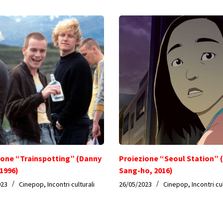
ione “Trainspotting” (Danny
Proiezione “Seoul Station” 
 1996)
Sang-ho, 2016)
023
Cinepop
,
Incontri culturali
26/05/2023
Cinepop
,
Incontri cu