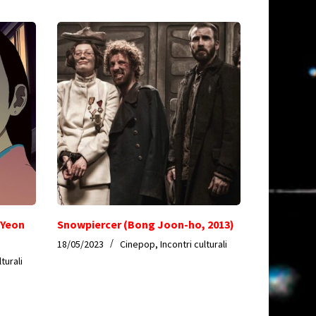
(Yeon
Snowpiercer (Bong Joon-ho, 2013)
18/05/2023
Cinepop
,
Incontri culturali
lturali