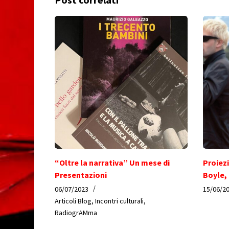
“Oltre la narrativa” Un mese di
Proiez
Presentazioni
Boyle,
06/07/2023
15/06/2
Articoli Blog
,
Incontri culturali
,
RadiogrAMma