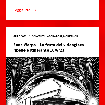
Leggi tutto
Goa
LabBuridda
–
9/07/23
GIU 7, 2023
CONCERTI
,
LABORATORI
,
WORKSHOP
Zona Warpa – La festa del videogioco
ribelle e itinerante 10/6/23