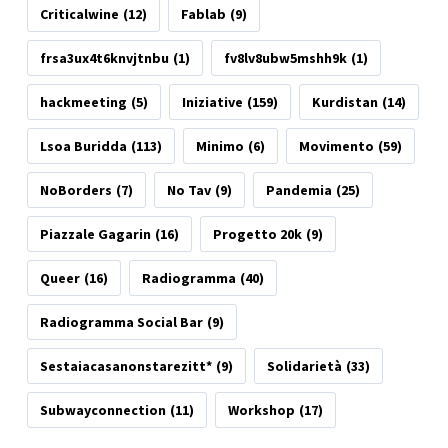
Criticalwine
(12)
Fablab
(9)
frsa3ux4t6knvjtnbu
(1)
fv8lv8ubw5mshh9k
(1)
hackmeeting
(5)
Iniziative
(159)
Kurdistan
(14)
Lsoa Buridda
(113)
Minimo
(6)
Movimento
(59)
NoBorders
(7)
No Tav
(9)
Pandemia
(25)
Piazzale Gagarin
(16)
Progetto 20k
(9)
Queer
(16)
Radiogramma
(40)
Radiogramma Social Bar
(9)
Sestaiacasanonstarezitt*
(9)
Solidarietà
(33)
Subwayconnection
(11)
Workshop
(17)