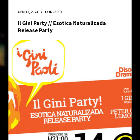
7
/
GEN 11, 2023
CONCERTI
La
Il Gini Party // Esotica Naturalizada
Sagra
Release Party
dell’autoproduzione