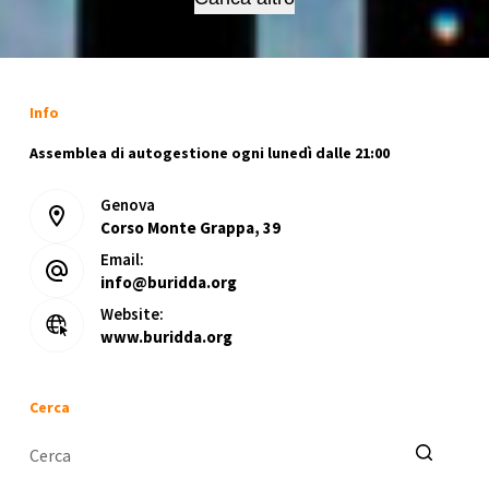
Peggio
+
Middle
Finger
Info
+
Cheap
Assemblea di autogestione ogni lunedì dalle 21:00
Enterteinment
Genova
Corso Monte Grappa, 39
Email:
info@buridda.org
Website:
www.buridda.org
Cerca
Nessun