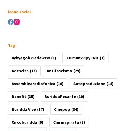
risultato
Icone social
Tag
0ykyegoh29adewzw
(1)
730munxvjpy940z
(1)
Adescite
(13)
Antifascismo
(29)
Assemblearadiofonica
(10)
Autoproduzione
(14)
Benefit
(35)
BuriddaPesante
(10)
Buridda Vive
(37)
Cinepop
(84)
Circoburidda
(9)
Ciurmapirata
(3)