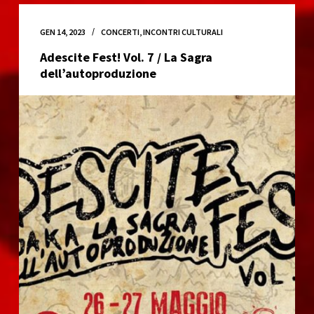
GEN 14, 2023
CONCERTI
,
INCONTRI CULTURALI
Adescite Fest! Vol. 7 / La Sagra
dell’autoproduzione