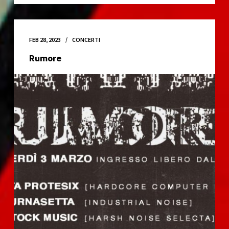
Rappresenta
DSA
COMMANDO
/
FEB 28, 2023
CONCERTI
SPIKE
Rumore
/
MR.
PHIL