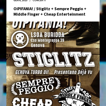
GEN 6, 2023
CONCERTI
Naturalizada
OiPIFANIA! / Stiglitz + Sempre Peggio +
Release
Middle Finger + Cheap Enterteinment
Party