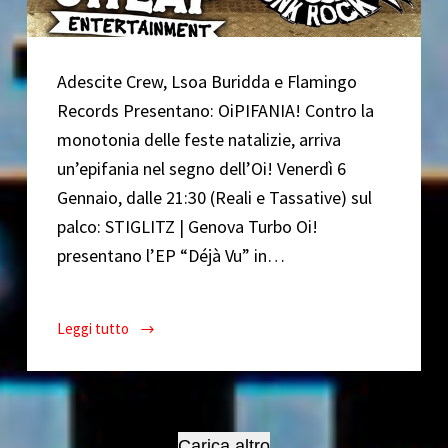
Adescite Crew, Lsoa Buridda e Flamingo
Records Presentano: OiPIFANIA! Contro la
monotonia delle feste natalizie, arriva
un’epifania nel segno dell’Oi! Venerdì 6
Gennaio, dalle 21:30 (Reali e Tassative) sul
palco: STIGLITZ | Genova Turbo Oi!
presentano l’EP “Déjà Vu” in…
Leggi tutto
OiPIFANIA!
/
Stiglitz
+
Sempre
Carica altro