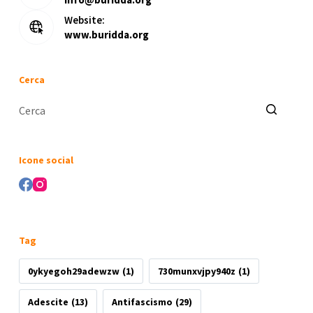
Website:
www.buridda.org
Cerca
Nessun
risultato
Icone social
Tag
0ykyegoh29adewzw
(1)
730munxvjpy940z
(1)
Adescite
(13)
Antifascismo
(29)