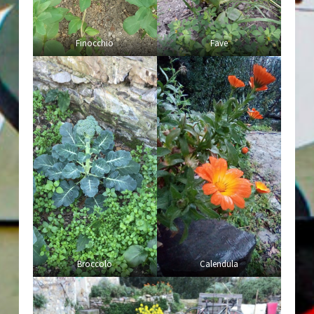
Finocchio
Fave
Broccolo
Calendula