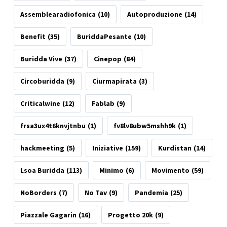
Assemblearadiofonica
(10)
Autoproduzione
(14)
Benefit
(35)
BuriddaPesante
(10)
Buridda Vive
(37)
Cinepop
(84)
Circoburidda
(9)
Ciurmapirata
(3)
Criticalwine
(12)
Fablab
(9)
frsa3ux4t6knvjtnbu
(1)
fv8lv8ubw5mshh9k
(1)
hackmeeting
(5)
Iniziative
(159)
Kurdistan
(14)
Lsoa Buridda
(113)
Minimo
(6)
Movimento
(59)
NoBorders
(7)
No Tav
(9)
Pandemia
(25)
Piazzale Gagarin
(16)
Progetto 20k
(9)