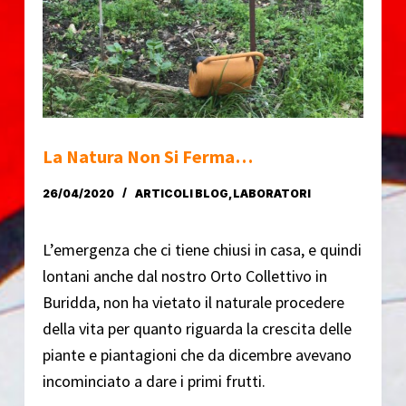
o
La Natura Non Si Ferma…
26/04/2020
ARTICOLI BLOG
,
LABORATORI
L’emergenza che ci tiene chiusi in casa, e quindi
lontani anche dal nostro Orto Collettivo in
Buridda, non ha vietato il naturale procedere
della vita per quanto riguarda la crescita delle
piante e piantagioni che da dicembre avevano
incominciato a dare i primi frutti.