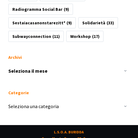
Radiogramma Social Bar
(9)
Sestaiacasanonstarezitt*
(9)
Solidarietà
(33)
Subwayconnection
(11)
Workshop
(17)
Archivi
Archivi
Categorie
Categorie
L.S.O.A. BURIDDA