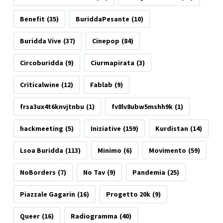
Benefit
(35)
BuriddaPesante
(10)
Buridda Vive
(37)
Cinepop
(84)
Circoburidda
(9)
Ciurmapirata
(3)
Criticalwine
(12)
Fablab
(9)
frsa3ux4t6knvjtnbu
(1)
fv8lv8ubw5mshh9k
(1)
hackmeeting
(5)
Iniziative
(159)
Kurdistan
(14)
Lsoa Buridda
(113)
Minimo
(6)
Movimento
(59)
NoBorders
(7)
No Tav
(9)
Pandemia
(25)
Piazzale Gagarin
(16)
Progetto 20k
(9)
Queer
(16)
Radiogramma
(40)