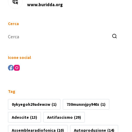
www.buridda.org
Cerca
Nessun
risultato
Icone social
Tag
0ykyegoh29adewzw
(1)
730munxvjpy940z
(1)
Adescite
(13)
Antifascismo
(29)
Assemblearadiofonica
(10)
Autoproduzione
(14)