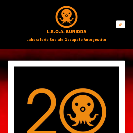
S
a
l
L.S.O.A. BURIDDA
t
Laboratorio Sociale Occupato Autogestito
a
a
l
c
o
n
t
e
n
u
t