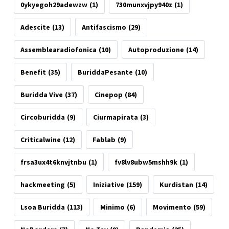
0ykyegoh29adewzw
(1)
730munxvjpy940z
(1)
Adescite
(13)
Antifascismo
(29)
Assemblearadiofonica
(10)
Autoproduzione
(14)
Benefit
(35)
BuriddaPesante
(10)
Buridda Vive
(37)
Cinepop
(84)
Circoburidda
(9)
Ciurmapirata
(3)
Criticalwine
(12)
Fablab
(9)
frsa3ux4t6knvjtnbu
(1)
fv8lv8ubw5mshh9k
(1)
hackmeeting
(5)
Iniziative
(159)
Kurdistan
(14)
Lsoa Buridda
(113)
Minimo
(6)
Movimento
(59)