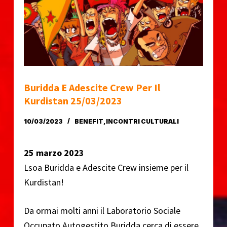
o
Buridda E Adescite Crew Per Il
Kurdistan 25/03/2023
10/03/2023
BENEFIT
,
INCONTRI CULTURALI
25 marzo 2023
Lsoa Buridda e Adescite Crew insieme per il
Kurdistan!
Da ormai molti anni il Laboratorio Sociale
Occupato Autogestito Buridda cerca di essere