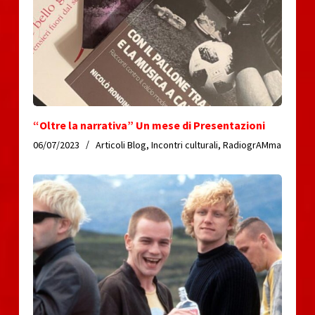
“Oltre la narrativa” Un mese di Presentazioni
06/07/2023
Articoli Blog
,
Incontri culturali
,
RadiogrAMma