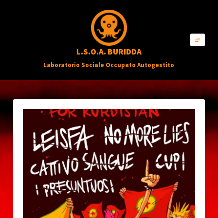
S
a
l
L.S.O.A. BURIDDA
t
Laboratorio Sociale Occupato Autogestito
a
a
l
c
o
n
t
e
n
u
t