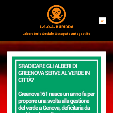
S
a
l
L.S.O.A. BURIDDA
t
Laboratorio Sociale Occupato Autogestito
a
a
l
c
o
n
t
e
n
u
t