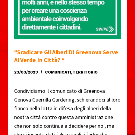
o
“Sradicare Gli Alberi Di Greenova Serve
Al Verde In Città? “
23/03/2023
COMUNICATI
,
TERRITORIO
Condividiamo il comunicato di Greenova
Genova Guerrilla Gardering, schierandoci al loro
fianco nella lotta in difesa degli alberi della
nostra città contro questa amministrazione
che non solo continua a decidere per noi, ma
che si inventa dati falsi e analisi farlocche