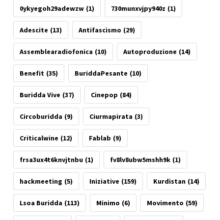
0ykyegoh29adewzw
(1)
730munxvjpy940z
(1)
Adescite
(13)
Antifascismo
(29)
Assemblearadiofonica
(10)
Autoproduzione
(14)
Benefit
(35)
BuriddaPesante
(10)
Buridda Vive
(37)
Cinepop
(84)
Circoburidda
(9)
Ciurmapirata
(3)
Criticalwine
(12)
Fablab
(9)
frsa3ux4t6knvjtnbu
(1)
fv8lv8ubw5mshh9k
(1)
hackmeeting
(5)
Iniziative
(159)
Kurdistan
(14)
Lsoa Buridda
(113)
Minimo
(6)
Movimento
(59)