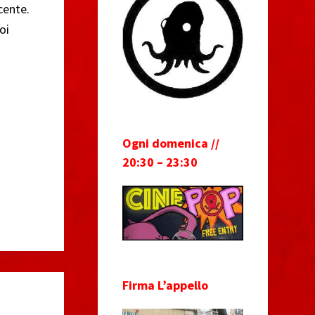
ncente.
oi
Ogni domenica //
20:30 – 23:30
Firma L’appello