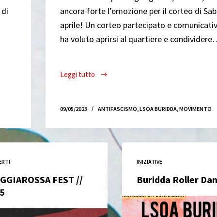
 di
ancora forte l’emozione per il corteo di Sa
aprile! Un corteo partecipato e comunicativ
ha voluto aprirsi al quartiere e condivider
Leggi tutto
Ogni
contrada
è
09/05/2023
ANTIFASCISMO
,
LSOA BURIDDA
,
MOVIMENTO
patria
del
ribelle
ERTI
INIZIATIVE
GGIAROSSA FEST //
Buridda Roller Da
.5