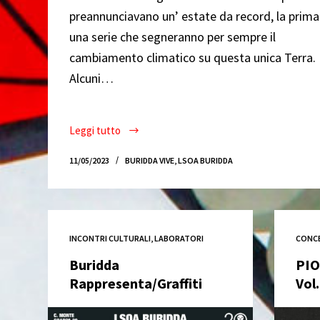
preannunciavano un’ estate da record, la prima
una serie che segneranno per sempre il
cambiamento climatico su questa unica Terra.
Alcuni…
Leggi tutto
20
anni
11/05/2023
BURIDDA VIVE
,
LSOA BURIDDA
#BuriddaVive
INCONTRI CULTURALI
,
LABORATORI
CONC
Buridda
PIO
Rappresenta/Graffiti
Vol