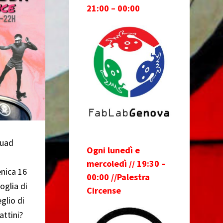
21:00 – 00:00
Quad
Ogni lunedì e
mercoledì // 19:30 –
ica 16
00:00 //Palestra
oglia di
Circense
glio di
attini?