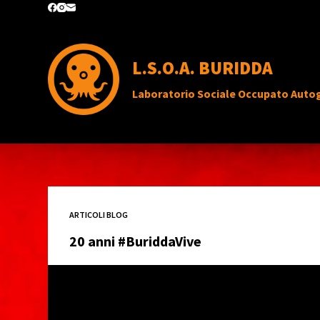
S
a
l
L.S.O.A. BURIDDA
t
Laboratorio Sociale Occupato Auto
a
a
l
c
o
n
ARTICOLI BLOG
t
20 anni #BuriddaVive
e
n
u
t