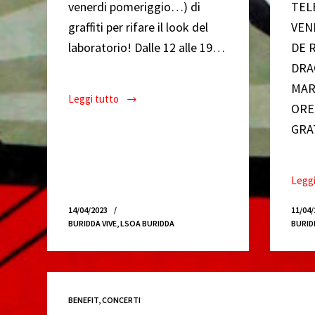
venerdi pomeriggio…) di
TEL
graffiti per rifare il look del
VEN
laboratorio! Dalle 12 alle 19…
DE 
DRA
MAR
Leggi tutto
Buridda
ORE
Rappresenta/Graffiti
GRA
Leggi
14/04/2023
11/04/
BURIDDA VIVE
,
LSOA BURIDDA
BURID
BENEFIT
,
CONCERTI