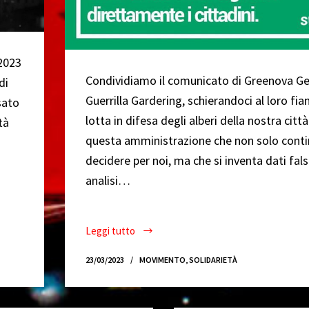
2023
Condividiamo il comunicato di Greenova G
di
Guerrilla Gardering, schierandoci al loro fia
sato
lotta in difesa degli alberi della nostra citt
tà
questa amministrazione che non solo conti
decidere per noi, ma che si inventa dati fals
analisi…
Leggi tutto
“Sradicare
Gli
23/03/2023
MOVIMENTO
,
SOLIDARIETÀ
Alberi
di
Greenova