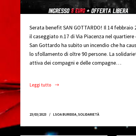
Serata benefit SAN GOTTARDO! Il 14 febbraio 
il caseggiato n.17 di Via Piacenza nel quartiere 
San Gottardo ha subito un incendio che ha cau
lo sfollamento di oltre 90 persone. La solidarie
attiva dei compagni e delle compagne…
Leggi tutto
1
Aprile
–
Benefit
23/03/2023
LSOA BURIDDA
,
SOLIDARIETÀ
San
Gottardo