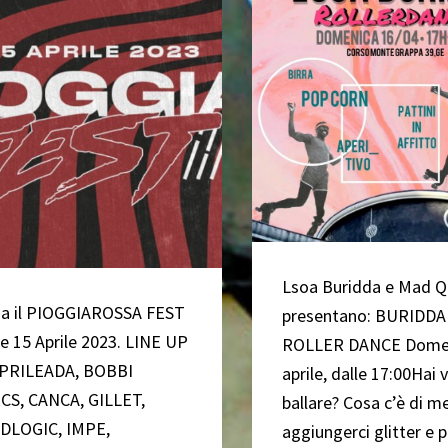
Lsoa Buridda e Mad 
a il PIOGGIAROSSA FEST
presentano: BURIDDA
4 e 15 Aprile 2023. LINE UP
ROLLER DANCE Domen
APRILEADA, BOBBI
aprile, dalle 17:00Hai v
S, CANCA, GILLET,
ballare? Cosa c’è di me
DLOGIC, IMPE,
aggiungerci glitter e p