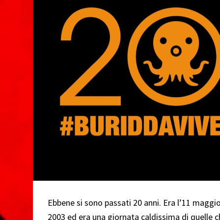
o
Ebbene si sono passati 20 anni. Era l’11 maggi
2003 ed era una giornata caldissima di quelle 