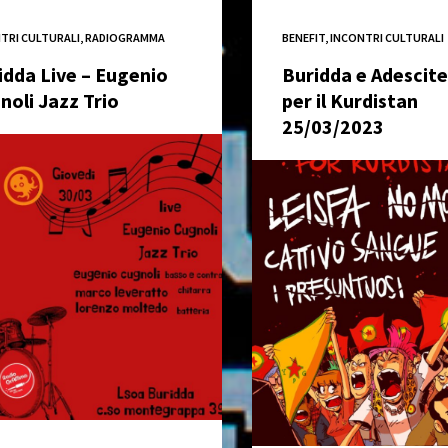
Serve
TRI CULTURALI
,
RADIOGRAMMA
BENEFIT
,
INCONTRI CULTURALI
al
verde
idda Live – Eugenio
Buridda e Adescit
in
noli Jazz Trio
per il Kurdistan
città?
25/03/2023
“