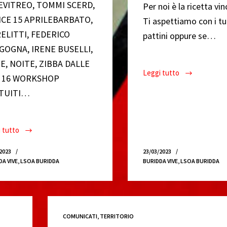
EVITREO, TOMMI SCERD,
Per noi è la ricetta vi
ICE 15 APRILEBARBATO,
Ti aspettiamo con i tu
RELITTI, FEDERICO
pattini oppure se…
GOGNA, IRENE BUSELLI,
E, NOITE, ZIBBA DALLE
Leggi tutto
 16 WORKSHOP
Buridda
Roller
TUITI…
Dance
 tutto
PIOGGIAROSSA
FEST
2023
23/03/2023
//
DA VIVE
,
LSOA BURIDDA
BURIDDA VIVE
,
LSOA BURIDDA
Vol.5
COMUNICATI
,
TERRITORIO