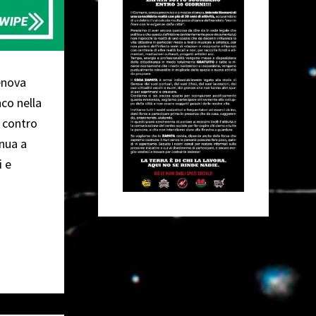
enova
nco nella
à contro
nua a
i e