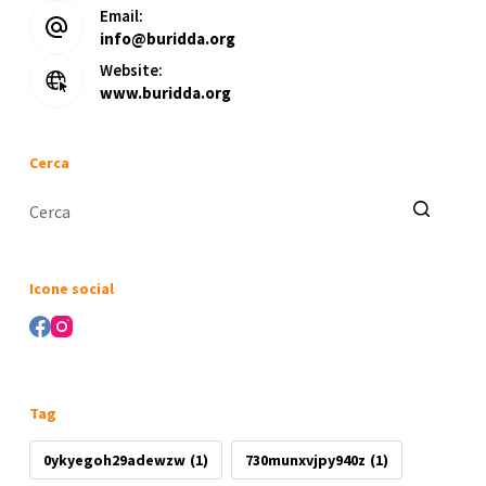
Email:
info@buridda.org
Website:
www.buridda.org
Cerca
Nessun
risultato
Icone social
Tag
0ykyegoh29adewzw
(1)
730munxvjpy940z
(1)