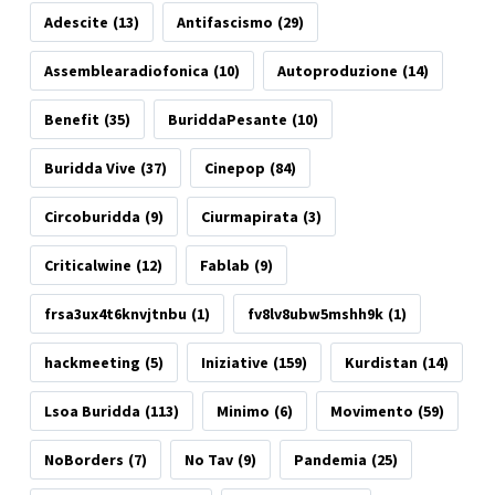
Adescite
(13)
Antifascismo
(29)
Assemblearadiofonica
(10)
Autoproduzione
(14)
Benefit
(35)
BuriddaPesante
(10)
Buridda Vive
(37)
Cinepop
(84)
Circoburidda
(9)
Ciurmapirata
(3)
Criticalwine
(12)
Fablab
(9)
frsa3ux4t6knvjtnbu
(1)
fv8lv8ubw5mshh9k
(1)
hackmeeting
(5)
Iniziative
(159)
Kurdistan
(14)
Lsoa Buridda
(113)
Minimo
(6)
Movimento
(59)
NoBorders
(7)
No Tav
(9)
Pandemia
(25)