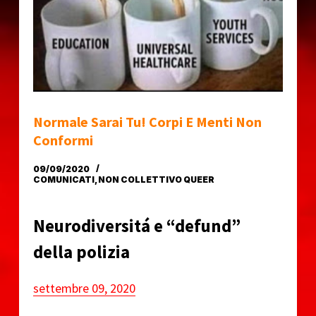
o
Normale Sarai Tu! Corpi E Menti Non
Conformi
09/09/2020
COMUNICATI
,
NON COLLETTIVO QUEER
Neurodiversitá e “defund”
della polizia
settembre 09, 2020