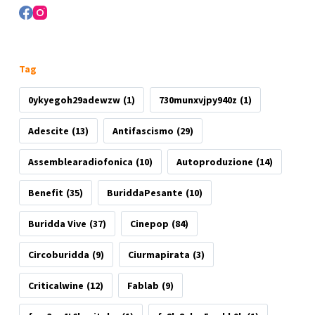
Tag
0ykyegoh29adewzw
(1)
730munxvjpy940z
(1)
Adescite
(13)
Antifascismo
(29)
Assemblearadiofonica
(10)
Autoproduzione
(14)
Benefit
(35)
BuriddaPesante
(10)
Buridda Vive
(37)
Cinepop
(84)
Circoburidda
(9)
Ciurmapirata
(3)
Criticalwine
(12)
Fablab
(9)