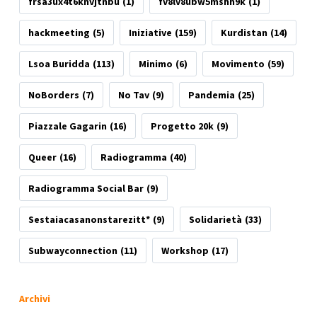
frsa3ux4t6knvjtnbu
(1)
fv8lv8ubw5mshh9k
(1)
hackmeeting
(5)
Iniziative
(159)
Kurdistan
(14)
Lsoa Buridda
(113)
Minimo
(6)
Movimento
(59)
NoBorders
(7)
No Tav
(9)
Pandemia
(25)
Piazzale Gagarin
(16)
Progetto 20k
(9)
Queer
(16)
Radiogramma
(40)
Radiogramma Social Bar
(9)
Sestaiacasanonstarezitt*
(9)
Solidarietà
(33)
Subwayconnection
(11)
Workshop
(17)
Archivi