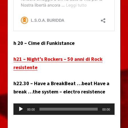
h 20 – Cime di Funkistance
h21 – Night’s Rockers – 50 anni di Rock
resistente
h22.30 – Have a BreakBeat …beat Have a
break …the system – electro resistence
Audio Player
00:00
00:00