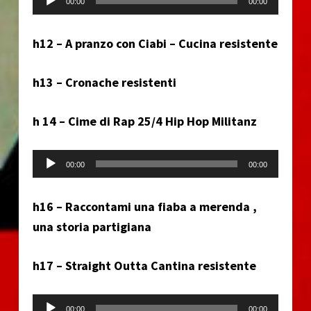
00:00
00:00
h12 – A pranzo con Ciabi – Cucina resistente
h13 – Cronache resistenti
h 14 – Cime di Rap 25/4 Hip Hop Militanz
Audio Player
00:00
00:00
h16 – Raccontami una fiaba a merenda ,
una storia partigiana
h17 – Straight Outta Cantina resistente
Audio Player
00:00
00:00