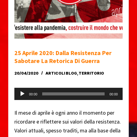
o
25 Aprile 2020: Dalla Resistenza Per
Sabotare La Retorica Di Guerra
20/04/2020
ARTICOLI BLOG
,
TERRITORIO
Audio Player
00:00
00:00
Il mese di aprile è ogni anno il momento per
ricordare e riflettere sui valori della resistenza.
Valori attuali, spesso traditi, ma alla base della