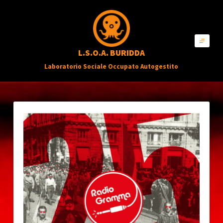
S
a
l
L.S.O.A. BURIDDA
t
Laboratorio Sociale Occupato Autogestito
a
a
l
c
o
n
t
e
n
u
t