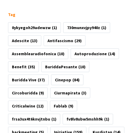
Tag
0ykyegoh29adewzw
(1)
730munxvjpy940z
(1)
Adescite
(13)
Antifascismo
(29)
Assemblearadiofonica
(10)
Autoproduzione
(14)
Benefit
(35)
BuriddaPesante
(10)
Buridda Vive
(37)
Cinepop
(84)
Circoburidda
(9)
Ciurmapirata
(3)
Criticalwine
(12)
Fablab
(9)
frsa3ux4t6knvjtnbu
(1)
fv8lv8ubw5mshh9k
(1)
hackmeeting
(5)
Iniziative
(159)
Kurdistan
(14)