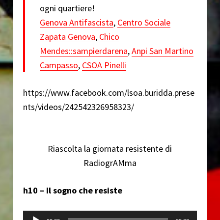
ogni quartiere!
Genova Antifascista
,
Centro Sociale
Zapata Genova
,
Chico
Mendes::sampierdarena
,
Anpi San Martino
Campasso
,
CSOA Pinelli
https://www.facebook.com/lsoa.buridda.prese
nts/videos/242542326958323/
Riascolta la giornata resistente di
RadiogrAMma
h10 –
Il sogno che resiste
Audio Player