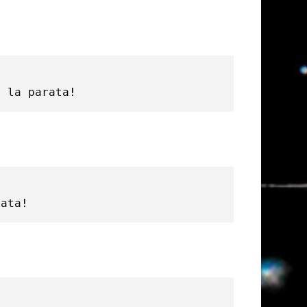
r la parata!
rata!