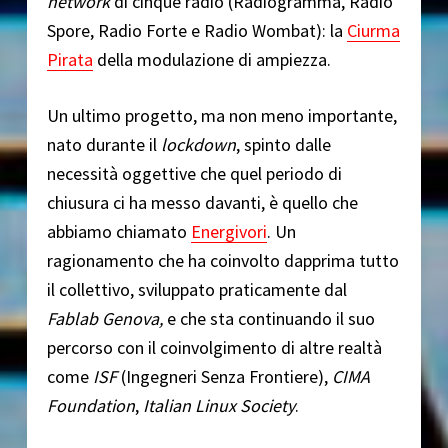
network
di cinque radio (Radiogramma, Radio
Spore, Radio Forte e Radio Wombat): la
Ciurma
Pirata
della modulazione di ampiezza.
Un ultimo progetto, ma non meno importante,
nato durante il
lockdown
, spinto dalle
necessità oggettive che quel periodo di
chiusura ci ha messo davanti, è quello che
abbiamo chiamato
Energivori
. Un
ragionamento che ha coinvolto dapprima tutto
il collettivo, sviluppato praticamente dal
Fablab
Genova,
e che sta continuando il suo
percorso con il coinvolgimento di altre realtà
come
ISF
(Ingegneri Senza Frontiere),
CIMA
Foundation
,
Italian Linux Society
.