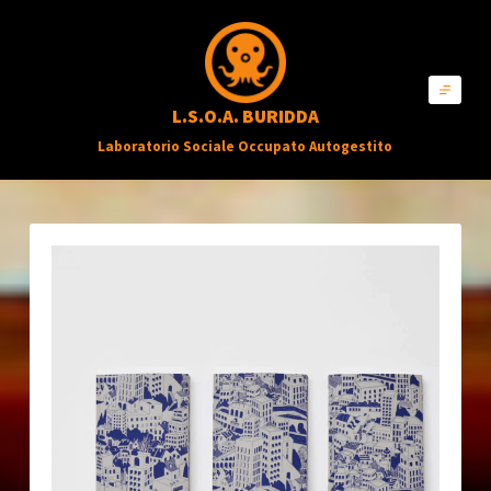
S
a
l
L.S.O.A. BURIDDA
t
Laboratorio Sociale Occupato Autogestito
a
a
l
c
o
n
t
e
n
u
t