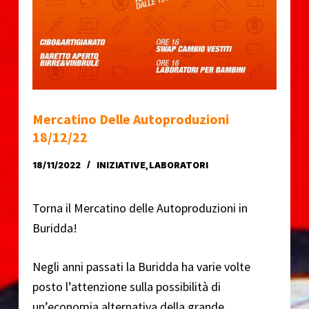
o
Mercatino Delle Autoproduzioni
18/12/22
18/11/2022
INIZIATIVE
,
LABORATORI
Torna il Mercatino delle Autoproduzioni in
Buridda!
Negli anni passati la Buridda ha varie volte
posto l’attenzione sulla possibilità di
un’economia alternativa della grande