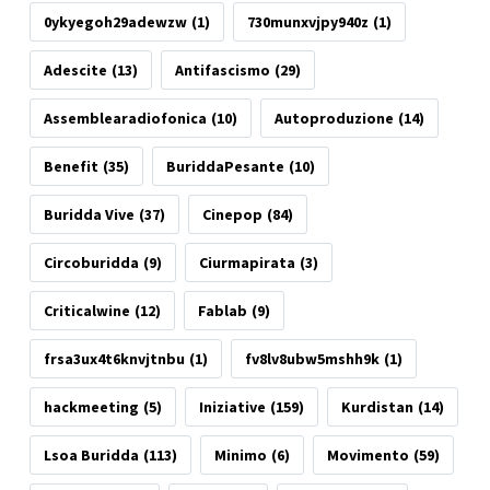
0ykyegoh29adewzw
(1)
730munxvjpy940z
(1)
Adescite
(13)
Antifascismo
(29)
Assemblearadiofonica
(10)
Autoproduzione
(14)
Benefit
(35)
BuriddaPesante
(10)
Buridda Vive
(37)
Cinepop
(84)
Circoburidda
(9)
Ciurmapirata
(3)
Criticalwine
(12)
Fablab
(9)
frsa3ux4t6knvjtnbu
(1)
fv8lv8ubw5mshh9k
(1)
hackmeeting
(5)
Iniziative
(159)
Kurdistan
(14)
Lsoa Buridda
(113)
Minimo
(6)
Movimento
(59)