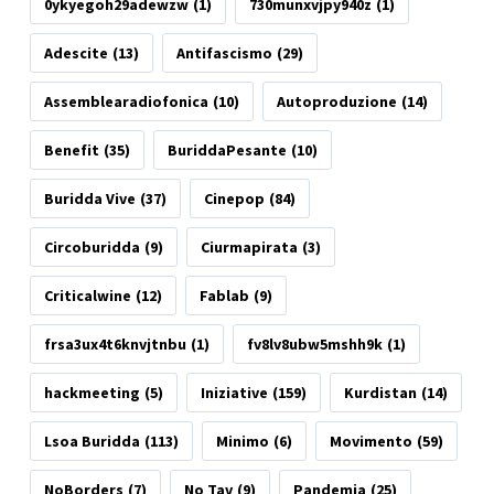
0ykyegoh29adewzw
(1)
730munxvjpy940z
(1)
Adescite
(13)
Antifascismo
(29)
Assemblearadiofonica
(10)
Autoproduzione
(14)
Benefit
(35)
BuriddaPesante
(10)
Buridda Vive
(37)
Cinepop
(84)
Circoburidda
(9)
Ciurmapirata
(3)
Criticalwine
(12)
Fablab
(9)
frsa3ux4t6knvjtnbu
(1)
fv8lv8ubw5mshh9k
(1)
hackmeeting
(5)
Iniziative
(159)
Kurdistan
(14)
Lsoa Buridda
(113)
Minimo
(6)
Movimento
(59)
NoBorders
(7)
No Tav
(9)
Pandemia
(25)