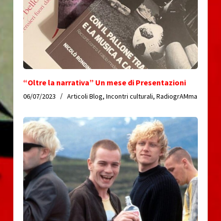
“Oltre la narrativa” Un mese di Presentazioni
06/07/2023
Articoli Blog
,
Incontri culturali
,
RadiogrAMma