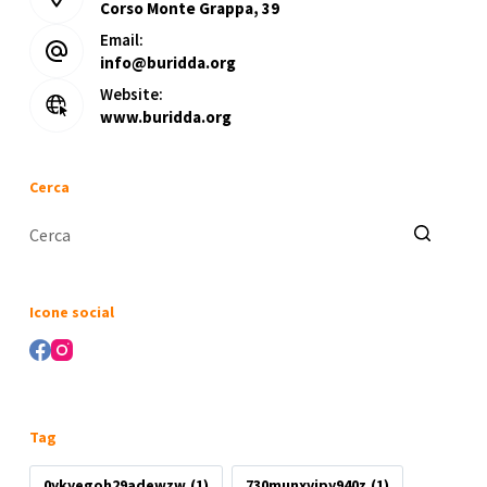
Corso Monte Grappa, 39
Email:
info@buridda.org
Website:
www.buridda.org
Cerca
Nessun
risultato
Icone social
Tag
0ykyegoh29adewzw
(1)
730munxvjpy940z
(1)