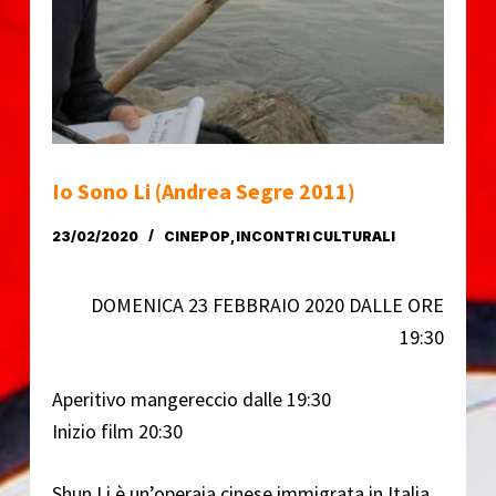
o
Io Sono Li (Andrea Segre 2011)
23/02/2020
CINEPOP
,
INCONTRI CULTURALI
DOMENICA 23 FEBBRAIO 2020 DALLE ORE
19:30
Aperitivo mangereccio dalle 19:30
Inizio film 20:30
Shun Li è un’operaia cinese immigrata in Italia,