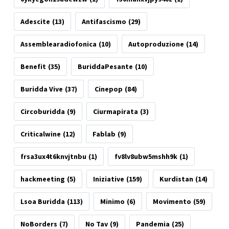
Adescite
(13)
Antifascismo
(29)
Assemblearadiofonica
(10)
Autoproduzione
(14)
Benefit
(35)
BuriddaPesante
(10)
Buridda Vive
(37)
Cinepop
(84)
Circoburidda
(9)
Ciurmapirata
(3)
Criticalwine
(12)
Fablab
(9)
frsa3ux4t6knvjtnbu
(1)
fv8lv8ubw5mshh9k
(1)
hackmeeting
(5)
Iniziative
(159)
Kurdistan
(14)
Lsoa Buridda
(113)
Minimo
(6)
Movimento
(59)
NoBorders
(7)
No Tav
(9)
Pandemia
(25)