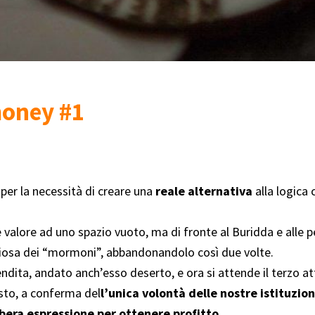
money #1
per la necessità di creare una
reale alternativa
alla logica
e valore ad uno spazio vuoto, ma di fronte al Buridda e alle
ligiosa dei “mormoni”, abbandonandolo così due volte.
ndita, andato anch’esso deserto, e ora si attende il terzo at
sto, a conferma del
l’unica volontà delle nostre istituzio
ibera espressione per ottenere profitto.