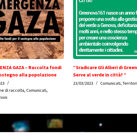
NZA GAZA – Raccolta fondi
“Sradicare Gli Alberi di Gree
 sostegno alla popolazione
Serve al verde in città? “
023
23/03/2023
Comunicati
,
Territor
e di raccolta
,
Comunicati
,
zioni