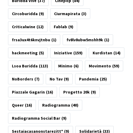
Buridda Vive
(37)
Cinepop
(84)
Circoburidda
(9)
Ciurmapirata
(3)
Criticalwine
(12)
Fablab
(9)
frsa3ux4t6knvjtnbu
(1)
fv8lv8ubw5mshh9k
(1)
hackmeeting
(5)
Iniziative
(159)
Kurdistan
(14)
Lsoa Buridda
(113)
Minimo
(6)
Movimento
(59)
NoBorders
(7)
No Tav
(9)
Pandemia
(25)
Piazzale Gagarin
(16)
Progetto 20k
(9)
Queer
(16)
Radiogramma
(40)
Radiogramma Social Bar
(9)
Sestaiacasanonstarezitt*
(9)
Solidarietà
(33)