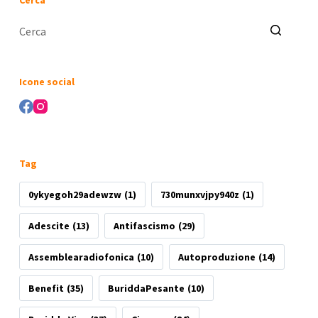
Cerca
Nessun
risultato
Icone social
Tag
0ykyegoh29adewzw
(1)
730munxvjpy940z
(1)
Adescite
(13)
Antifascismo
(29)
Assemblearadiofonica
(10)
Autoproduzione
(14)
Benefit
(35)
BuriddaPesante
(10)