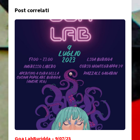
Post correlati
Goa LabBuridda – 9/07/23