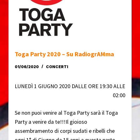
o
Toga Party 2020 – Su RadiogrAMma
01/06/2020
CONCERTI
LUNEDÌ 1 GIUGNO 2020 DALLE ORE 19:30 ALLE
02:00
Se non puoi venire al Toga Party sarà il Toga
Party a venire da te!!!Il gioioso
assembramento di corpi sudati e ribelli che
ogni 1° di Giugno da 15 anni a questa parte