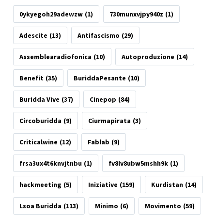
0ykyegoh29adewzw
(1)
730munxvjpy940z
(1)
Adescite
(13)
Antifascismo
(29)
Assemblearadiofonica
(10)
Autoproduzione
(14)
Benefit
(35)
BuriddaPesante
(10)
Buridda Vive
(37)
Cinepop
(84)
Circoburidda
(9)
Ciurmapirata
(3)
Criticalwine
(12)
Fablab
(9)
frsa3ux4t6knvjtnbu
(1)
fv8lv8ubw5mshh9k
(1)
hackmeeting
(5)
Iniziative
(159)
Kurdistan
(14)
Lsoa Buridda
(113)
Minimo
(6)
Movimento
(59)