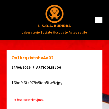
S
a
l
L.S.O.A. BURIDDA
t
Laboratorio Sociale Occupato Autogestito
a
a
l
c
Ox1kcqzixtnhv4a02
o
24/06/2026
ARTICOLI BLOG
n
t
16hq9l6tz979y9iop5tw9zjgy
e
n
u
# frsa3ux4t6knvjtnbu
t