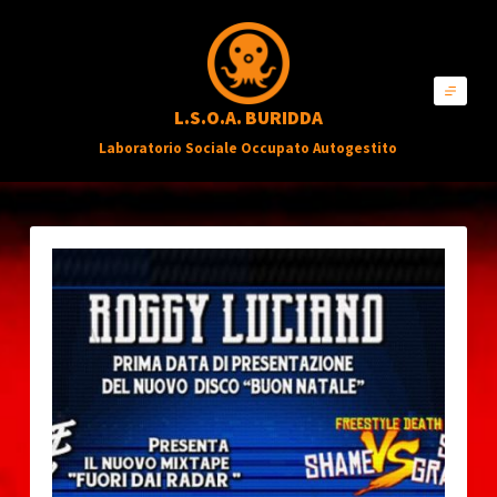
S
a
l
L.S.O.A. BURIDDA
t
Laboratorio Sociale Occupato Autogestito
a
a
l
c
o
n
t
e
n
u
t