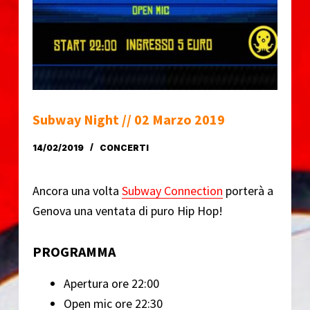
o
Subway Night // 02 Marzo 2019
14/02/2019
CONCERTI
Ancora una volta
Subway Connection
porterà a
Genova una ventata di puro Hip Hop!
PROGRAMMA
Apertura ore 22:00
Open mic ore 22:30