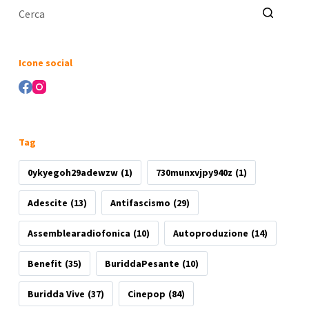
Nessun
risultato
Icone social
Tag
0ykyegoh29adewzw
(1)
730munxvjpy940z
(1)
Adescite
(13)
Antifascismo
(29)
Assemblearadiofonica
(10)
Autoproduzione
(14)
Benefit
(35)
BuriddaPesante
(10)
Buridda Vive
(37)
Cinepop
(84)