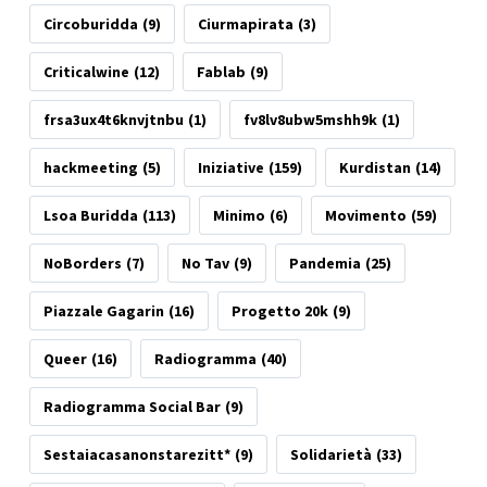
Circoburidda
(9)
Ciurmapirata
(3)
Criticalwine
(12)
Fablab
(9)
frsa3ux4t6knvjtnbu
(1)
fv8lv8ubw5mshh9k
(1)
hackmeeting
(5)
Iniziative
(159)
Kurdistan
(14)
Lsoa Buridda
(113)
Minimo
(6)
Movimento
(59)
NoBorders
(7)
No Tav
(9)
Pandemia
(25)
Piazzale Gagarin
(16)
Progetto 20k
(9)
Queer
(16)
Radiogramma
(40)
Radiogramma Social Bar
(9)
Sestaiacasanonstarezitt*
(9)
Solidarietà
(33)