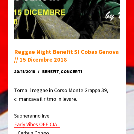
o
Reggae Night Benefit SI Cobas Genova
// 15 Dicembre 2018
20/11/2018
BENEFIT
,
CONCERTI
Torna il reggae in Corso Monte Grappa 39,
ci mancava il ritmo in levare.
Suoneranno live:
Early Vibes OFFICIAL
UCarbun Congo