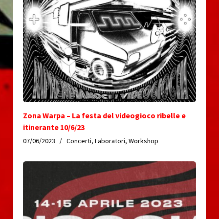
Zona Warpa – La festa del videogioco ribelle e
itinerante 10/6/23
07/06/2023
Concerti
,
Laboratori
,
Workshop