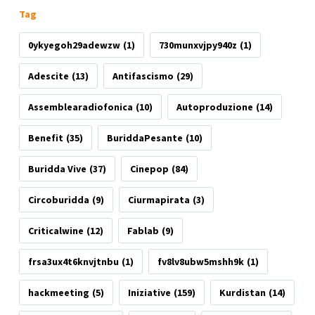
Tag
0ykyegoh29adewzw
(1)
730munxvjpy940z
(1)
Adescite
(13)
Antifascismo
(29)
Assemblearadiofonica
(10)
Autoproduzione
(14)
Benefit
(35)
BuriddaPesante
(10)
Buridda Vive
(37)
Cinepop
(84)
Circoburidda
(9)
Ciurmapirata
(3)
Criticalwine
(12)
Fablab
(9)
frsa3ux4t6knvjtnbu
(1)
fv8lv8ubw5mshh9k
(1)
hackmeeting
(5)
Iniziative
(159)
Kurdistan
(14)