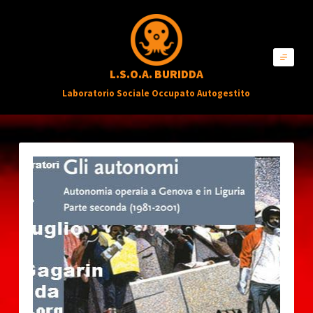
S
a
l
L.S.O.A. BURIDDA
t
Laboratorio Sociale Occupato Autogestito
a
a
l
c
o
n
t
e
n
u
t