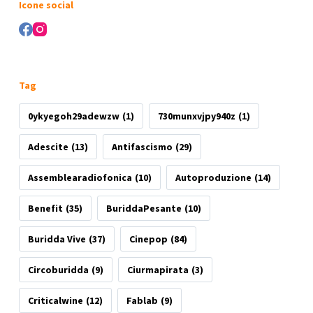
Icone social
Tag
0ykyegoh29adewzw
(1)
730munxvjpy940z
(1)
Adescite
(13)
Antifascismo
(29)
Assemblearadiofonica
(10)
Autoproduzione
(14)
Benefit
(35)
BuriddaPesante
(10)
Buridda Vive
(37)
Cinepop
(84)
Circoburidda
(9)
Ciurmapirata
(3)
Criticalwine
(12)
Fablab
(9)