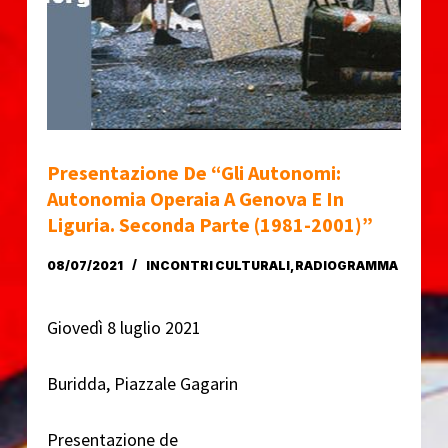
o
Presentazione De “Gli Autonomi:
Autonomia Operaia A Genova E In
Liguria. Seconda Parte (1981-2001)”
08/07/2021
INCONTRI CULTURALI
,
RADIOGRAMMA
Giovedì 8 luglio 2021
Buridda, Piazzale Gagarin
Presentazione de