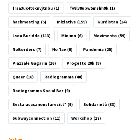
frsa3ux4t6knvjtnbu
(1)
fv8lv8ubw5mshh9k
(1)
hackmeeting
(5)
Iniziative
(159)
Kurdistan
(14)
Lsoa Buridda
(113)
Minimo
(6)
Movimento
(59)
NoBorders
(7)
No Tav
(9)
Pandemia
(25)
Piazzale Gagarin
(16)
Progetto 20k
(9)
Queer
(16)
Radiogramma
(40)
Radiogramma Social Bar
(9)
Sestaiacasanonstarezitt*
(9)
Solidarietà
(33)
Subwayconnection
(11)
Workshop
(17)
Archivi