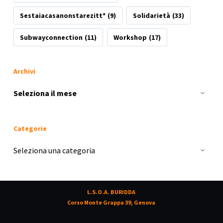
Sestaiacasanonstarezitt*
(9)
Solidarietà
(33)
Subwayconnection
(11)
Workshop
(17)
Archivi
Archivi
Categorie
Categorie
L.S.O.A. BURIDDA
Corso Monte Grappa 39, Genova