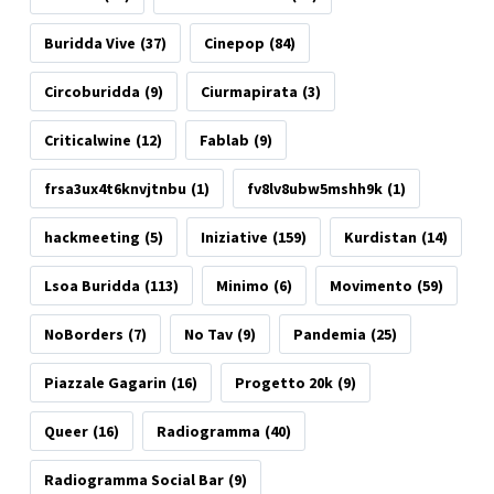
Buridda Vive
(37)
Cinepop
(84)
Circoburidda
(9)
Ciurmapirata
(3)
Criticalwine
(12)
Fablab
(9)
frsa3ux4t6knvjtnbu
(1)
fv8lv8ubw5mshh9k
(1)
hackmeeting
(5)
Iniziative
(159)
Kurdistan
(14)
Lsoa Buridda
(113)
Minimo
(6)
Movimento
(59)
NoBorders
(7)
No Tav
(9)
Pandemia
(25)
Piazzale Gagarin
(16)
Progetto 20k
(9)
Queer
(16)
Radiogramma
(40)
Radiogramma Social Bar
(9)