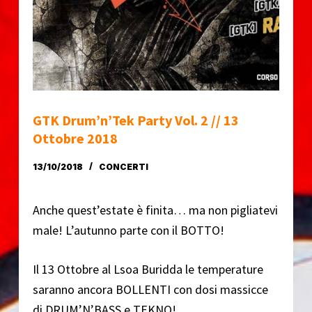
o
GTK Drum’n’Tek Party Vol. 2 // 13
Ottobre 2018
13/10/2018
CONCERTI
Anche quest’estate è finita… ma non pigliatevi
male! L’autunno parte con il BOTTO!
Il 13 Ottobre al Lsoa Buridda le temperature
saranno ancora BOLLENTI con dosi massicce
di DRUM’N’BASS e TEKNO!