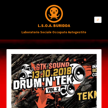
S
a
l
L.S.O.A. BURIDDA
t
Laboratorio Sociale Occupato Autogestito
a
a
l
c
o
n
t
e
n
u
t