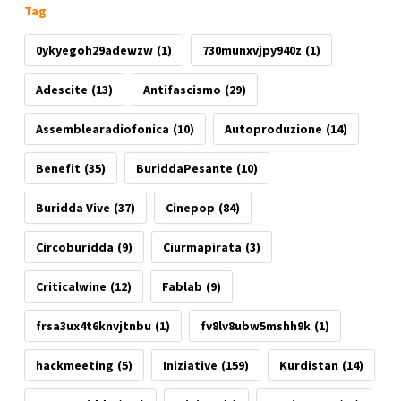
Tag
0ykyegoh29adewzw
(1)
730munxvjpy940z
(1)
Adescite
(13)
Antifascismo
(29)
Assemblearadiofonica
(10)
Autoproduzione
(14)
Benefit
(35)
BuriddaPesante
(10)
Buridda Vive
(37)
Cinepop
(84)
Circoburidda
(9)
Ciurmapirata
(3)
Criticalwine
(12)
Fablab
(9)
frsa3ux4t6knvjtnbu
(1)
fv8lv8ubw5mshh9k
(1)
hackmeeting
(5)
Iniziative
(159)
Kurdistan
(14)