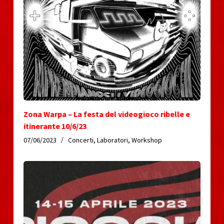
Zona Warpa – La festa del videogioco ribelle e
itinerante 10/6/23
07/06/2023
Concerti
,
Laboratori
,
Workshop