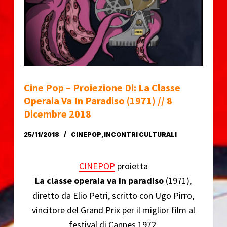
o
Cine Pop – Proiezione Di: La Classe
Operaia Va In Paradiso (1971) // 8
Dicembre 2018
25/11/2018
CINEPOP
,
INCONTRI CULTURALI
CINEPOP
proietta
La classe operaia va in paradiso
(1971),
diretto da Elio Petri, scritto con Ugo Pirro,
vincitore del Grand Prix per il miglior film al
festival di Cannes 1972.