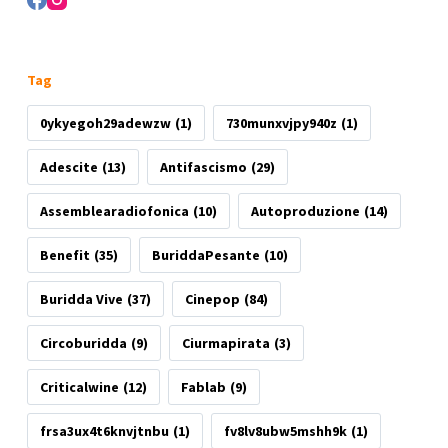
Tag
0ykyegoh29adewzw
(1)
730munxvjpy940z
(1)
Adescite
(13)
Antifascismo
(29)
Assemblearadiofonica
(10)
Autoproduzione
(14)
Benefit
(35)
BuriddaPesante
(10)
Buridda Vive
(37)
Cinepop
(84)
Circoburidda
(9)
Ciurmapirata
(3)
Criticalwine
(12)
Fablab
(9)
frsa3ux4t6knvjtnbu
(1)
fv8lv8ubw5mshh9k
(1)