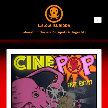
S
a
l
L.S.O.A. BURIDDA
t
Laboratorio Sociale Occupato Autogestito
a
a
l
c
o
n
t
e
n
u
t