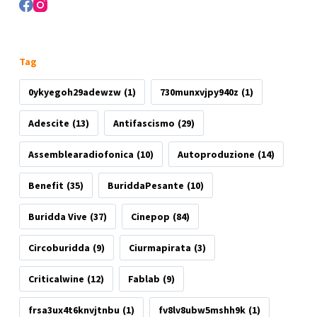
Tag
0ykyegoh29adewzw
(1)
730munxvjpy940z
(1)
Adescite
(13)
Antifascismo
(29)
Assemblearadiofonica
(10)
Autoproduzione
(14)
Benefit
(35)
BuriddaPesante
(10)
Buridda Vive
(37)
Cinepop
(84)
Circoburidda
(9)
Ciurmapirata
(3)
Criticalwine
(12)
Fablab
(9)
frsa3ux4t6knvjtnbu
(1)
fv8lv8ubw5mshh9k
(1)