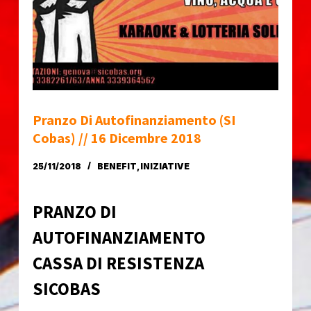
o
Pranzo Di Autofinanziamento (SI
Cobas) // 16 Dicembre 2018
25/11/2018
BENEFIT
,
INIZIATIVE
PRANZO DI
AUTOFINANZIAMENTO
CASSA DI RESISTENZA
SICOBAS