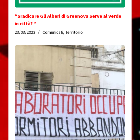
“Sradicare Gli Alberi di Greenova Serve al verde
in città? “
23/03/2023
Comunicati
,
Territorio