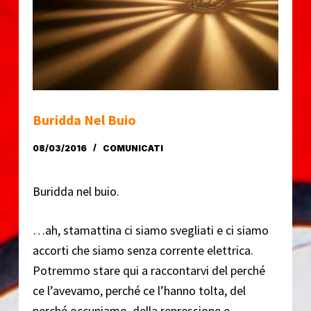
o
Buridda Nel Buio
08/03/2016
COMUNICATI
Buridda nel buio.
…ah, stamattina ci siamo svegliati e ci siamo
accorti che siamo senza corrente elettrica.
Potremmo stare qui a raccontarvi del perché
ce l’avevamo, perché ce l’hanno tolta, del
perché occupiamo, della repressione e