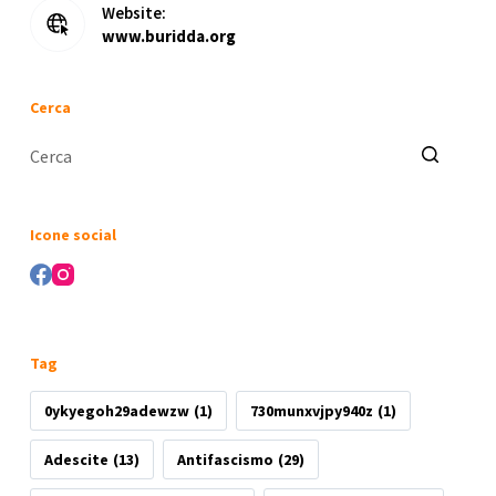
Website:
www.buridda.org
Cerca
Nessun
risultato
Icone social
Tag
0ykyegoh29adewzw
(1)
730munxvjpy940z
(1)
Adescite
(13)
Antifascismo
(29)