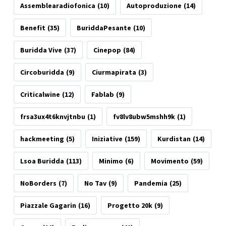
Assemblearadiofonica
(10)
Autoproduzione
(14)
Benefit
(35)
BuriddaPesante
(10)
Buridda Vive
(37)
Cinepop
(84)
Circoburidda
(9)
Ciurmapirata
(3)
Criticalwine
(12)
Fablab
(9)
frsa3ux4t6knvjtnbu
(1)
fv8lv8ubw5mshh9k
(1)
hackmeeting
(5)
Iniziative
(159)
Kurdistan
(14)
Lsoa Buridda
(113)
Minimo
(6)
Movimento
(59)
NoBorders
(7)
No Tav
(9)
Pandemia
(25)
Piazzale Gagarin
(16)
Progetto 20k
(9)