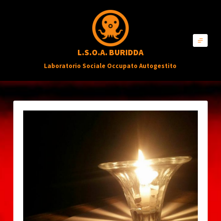
S
a
l
L.S.O.A. BURIDDA
t
Laboratorio Sociale Occupato Autogestito
a
a
l
c
o
n
t
e
n
u
t