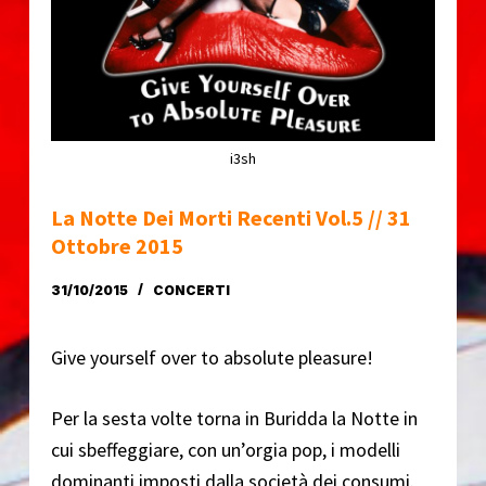
o
i3sh
La Notte Dei Morti Recenti Vol.5 // 31
Ottobre 2015
31/10/2015
CONCERTI
Give yourself over to absolute pleasure!
Per la sesta volte torna in Buridda la Notte in
cui sbeffeggiare, con un’orgia pop, i modelli
dominanti imposti dalla società dei consumi.