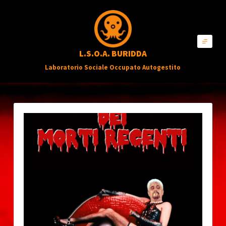
S
a
l
L.S.O.A. BURIDDA
t
Laboratorio Sociale Occupato Autogestito
a
a
l
c
o
n
t
e
n
u
t