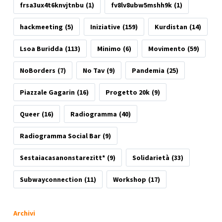
frsa3ux4t6knvjtnbu
(1)
fv8lv8ubw5mshh9k
(1)
hackmeeting
(5)
Iniziative
(159)
Kurdistan
(14)
Lsoa Buridda
(113)
Minimo
(6)
Movimento
(59)
NoBorders
(7)
No Tav
(9)
Pandemia
(25)
Piazzale Gagarin
(16)
Progetto 20k
(9)
Queer
(16)
Radiogramma
(40)
Radiogramma Social Bar
(9)
Sestaiacasanonstarezitt*
(9)
Solidarietà
(33)
Subwayconnection
(11)
Workshop
(17)
Archivi