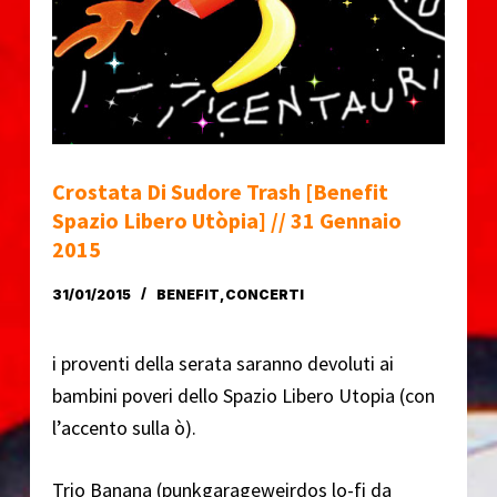
o
Crostata Di Sudore Trash [benefit
Spazio Libero Utòpia] // 31 Gennaio
2015
31/01/2015
BENEFIT
,
CONCERTI
i proventi della serata saranno devoluti ai
bambini poveri dello Spazio Libero Utopia (con
l’accento sulla ò).
Trio Banana (punkgarageweirdos lo-fi da