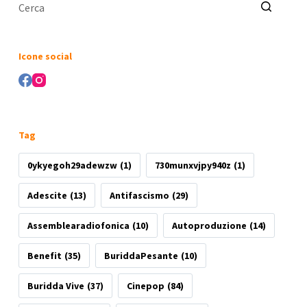
Nessun
risultato
Icone social
Tag
0ykyegoh29adewzw
(1)
730munxvjpy940z
(1)
Adescite
(13)
Antifascismo
(29)
Assemblearadiofonica
(10)
Autoproduzione
(14)
Benefit
(35)
BuriddaPesante
(10)
Buridda Vive
(37)
Cinepop
(84)