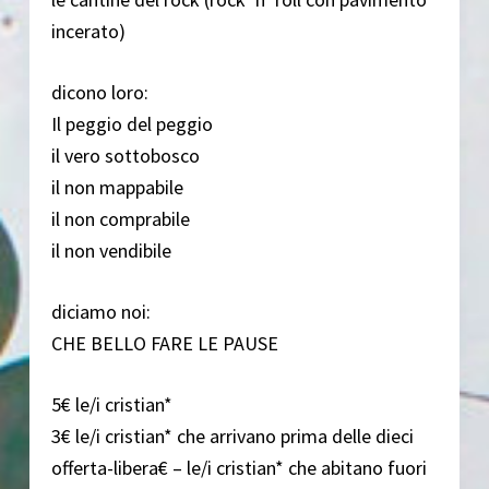
incerato)
dicono loro:
Il peggio del peggio
il vero sottobosco
il non mappabile
il non comprabile
il non vendibile
diciamo noi:
CHE BELLO FARE LE PAUSE
5€ le/i cristian*
3€ le/i cristian* che arrivano prima delle dieci
offerta-libera€ – le/i cristian* che abitano fuori