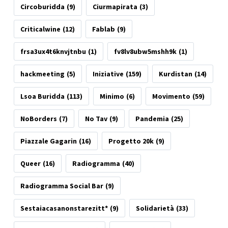
Circoburidda
(9)
Ciurmapirata
(3)
Criticalwine
(12)
Fablab
(9)
frsa3ux4t6knvjtnbu
(1)
fv8lv8ubw5mshh9k
(1)
hackmeeting
(5)
Iniziative
(159)
Kurdistan
(14)
Lsoa Buridda
(113)
Minimo
(6)
Movimento
(59)
NoBorders
(7)
No Tav
(9)
Pandemia
(25)
Piazzale Gagarin
(16)
Progetto 20k
(9)
Queer
(16)
Radiogramma
(40)
Radiogramma Social Bar
(9)
Sestaiacasanonstarezitt*
(9)
Solidarietà
(33)