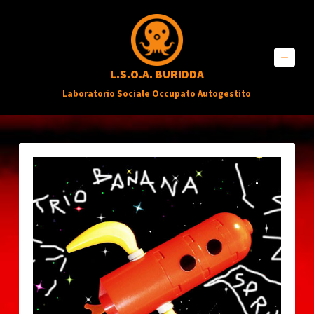
S
a
l
L.S.O.A. BURIDDA
t
Laboratorio Sociale Occupato Autogestito
a
a
l
c
o
n
t
e
n
u
t