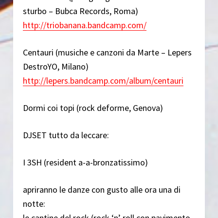
sturbo – Bubca Records, Roma)
http://triobanana.bandcamp.com/
Centauri (musiche e canzoni da Marte – Lepers
DestroYO, Milano)
http://lepers.bandcamp.com/album/centauri
Dormi coi topi (rock deforme, Genova)
DJSET tutto da leccare:
I 3SH (resident a-a-bronzatissimo)
apriranno le danze con gusto alle ora una di
notte:
le cantine del rock (rock ‘n’ roll con pavimento