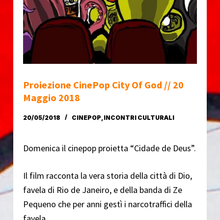
o
Proiezione CinePop City Of God // 20
Maggio 2018
20/05/2018
CINEPOP
,
INCONTRI CULTURALI
Domenica il cinepop proietta “Cidade de Deus”.
Il film racconta la vera storia della città di Dio,
favela di Rio de Janeiro, e della banda di Ze
Pequeno che per anni gestì i narcotraffici della
favela.