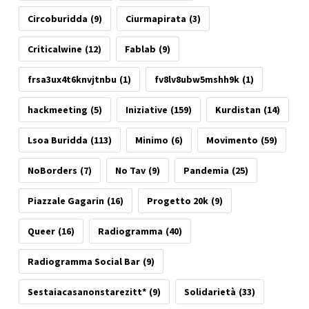
Circoburidda
(9)
Ciurmapirata
(3)
Criticalwine
(12)
Fablab
(9)
frsa3ux4t6knvjtnbu
(1)
fv8lv8ubw5mshh9k
(1)
hackmeeting
(5)
Iniziative
(159)
Kurdistan
(14)
Lsoa Buridda
(113)
Minimo
(6)
Movimento
(59)
NoBorders
(7)
No Tav
(9)
Pandemia
(25)
Piazzale Gagarin
(16)
Progetto 20k
(9)
Queer
(16)
Radiogramma
(40)
Radiogramma Social Bar
(9)
Sestaiacasanonstarezitt*
(9)
Solidarietà
(33)