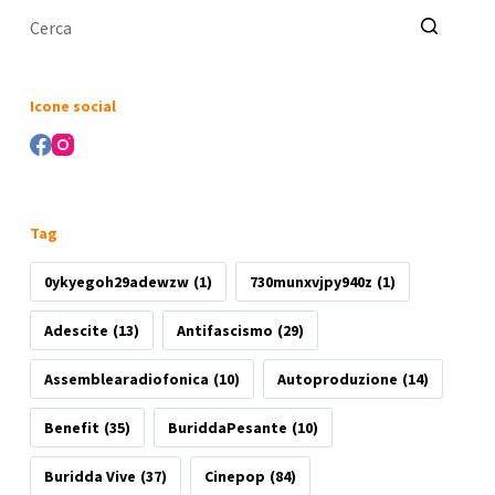
Nessun
risultato
Icone social
Tag
0ykyegoh29adewzw
(1)
730munxvjpy940z
(1)
Adescite
(13)
Antifascismo
(29)
Assemblearadiofonica
(10)
Autoproduzione
(14)
Benefit
(35)
BuriddaPesante
(10)
Buridda Vive
(37)
Cinepop
(84)