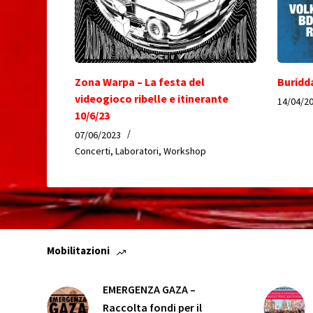
Zona Warpa – La festa del
Buridd
videogioco ribelle e itinerante
14/04/2
10/6/23
07/06/2023
Concerti
,
Laboratori
,
Workshop
Mobilitazioni
EMERGENZA GAZA –
Raccolta fondi per il