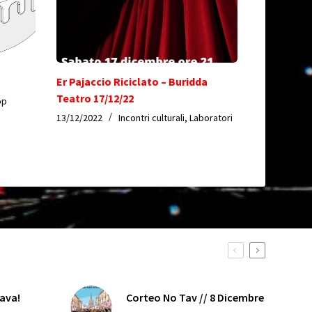
Er Pajaccio Riciclato – Buridda
Teatro 17/12/22
op
13/12/2022
Incontri culturali
,
Laboratori
java!
Corteo No Tav // 8 Dicembre