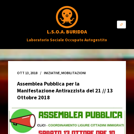
S
a
l
L.S.O.A. BURIDDA
t
Laboratorio Sociale Occupato Autogestito
a
a
l
c
OTT 13, 2018
INIZIATIVE
,
MOBILITAZIONI
o
Assemblea Pubblica per la
n
Manifestazione Antirazzista del 21 // 13
t
Ottobre 2018
e
n
u
t