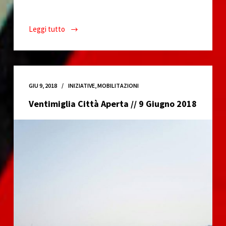
Leggi tutto
Parata
di
San
Giovanni
della
GIU 9, 2018
INIZIATIVE
,
MOBILITAZIONI
Città
Ventimiglia Città Aperta // 9 Giugno 2018
di
Sotto
//
23
Giugno
2018