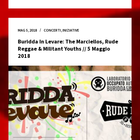
di
costruzione
della
mobilitazione
MAG 5, 2018
CONCERTI
,
INIZIATIVE
a
Buridda In Levare: The Marciellos, Rude
Ventimiglia
Reggae & Militant Youths // 5 Maggio
//
2018
6
Maggio
2018