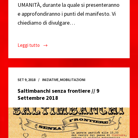
UMANITÀ, durante la quale si presenteranno
e approfondiranno i punti del manifesto. Vi
chiediamo di divulgare…
Leggi tutto
Assemblea
Pubblica
per
la
Manifestazione
SET 9, 2018
INIZIATIVE
,
MOBILITAZIONI
Antirazzista
Saltimbanchi senza frontiere // 9
del
Settembre 2018
21
//
13
Ottobre
2018