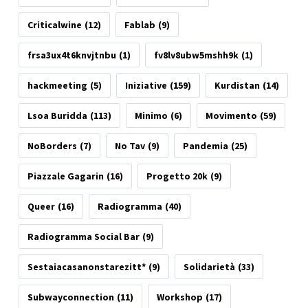
Criticalwine
(12)
Fablab
(9)
frsa3ux4t6knvjtnbu
(1)
fv8lv8ubw5mshh9k
(1)
hackmeeting
(5)
Iniziative
(159)
Kurdistan
(14)
Lsoa Buridda
(113)
Minimo
(6)
Movimento
(59)
NoBorders
(7)
No Tav
(9)
Pandemia
(25)
Piazzale Gagarin
(16)
Progetto 20k
(9)
Queer
(16)
Radiogramma
(40)
Radiogramma Social Bar
(9)
Sestaiacasanonstarezitt*
(9)
Solidarietà
(33)
Subwayconnection
(11)
Workshop
(17)