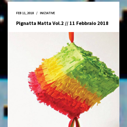
difendere
Afrin
FEB 11, 2018
INIZIATIVE
ad
Pignatta Matta Vol.2 // 11 Febbraio 2018
ogni
costo!
//
22
Febbraio
2018