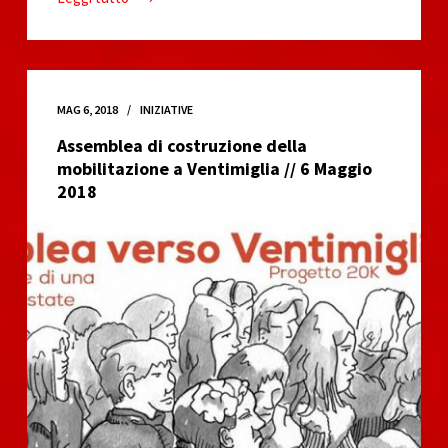
Ventimiglia
Città
Aperta
//
9
MAG 6, 2018
INIZIATIVE
Giugno
Assemblea di costruzione della
2018
mobilitazione a Ventimiglia // 6 Maggio
2018