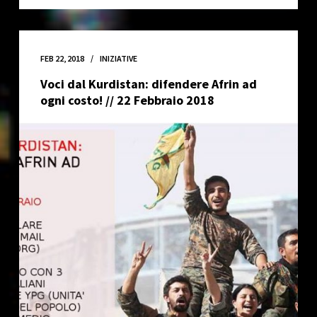
In
Levare:
The
Marciellos,
FEB 22, 2018
INIZIATIVE
Rude
Voci dal Kurdistan: difendere Afrin ad
Reggae
ogni costo! // 22 Febbraio 2018
&
Militant
Youths
//
5
Maggio
2018