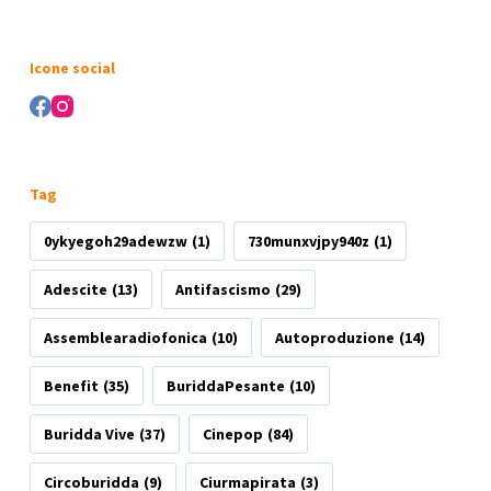
Nessun
risultato
Icone social
Tag
0ykyegoh29adewzw
(1)
730munxvjpy940z
(1)
Adescite
(13)
Antifascismo
(29)
Assemblearadiofonica
(10)
Autoproduzione
(14)
Benefit
(35)
BuriddaPesante
(10)
Buridda Vive
(37)
Cinepop
(84)
Circoburidda
(9)
Ciurmapirata
(3)