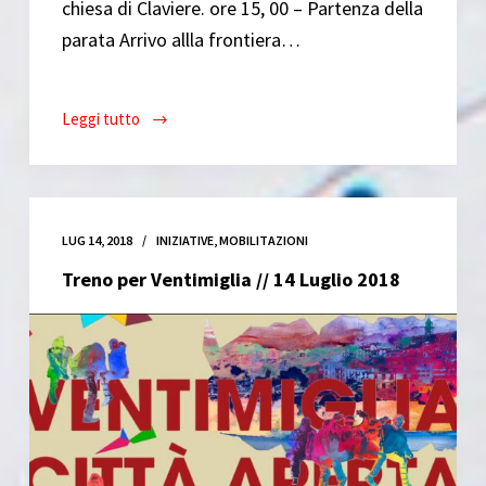
chiesa di Claviere. ore 15, 00 – Partenza della
parata Arrivo allla frontiera…
Leggi tutto
Saltimbanchi
senza
frontiere
//
9
LUG 14, 2018
INIZIATIVE
,
MOBILITAZIONI
Settembre
Treno per Ventimiglia // 14 Luglio 2018
2018