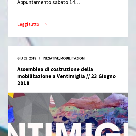
Appuntamento sabato 14…
Leggi tutto
Treno
per
Ventimiglia
//
14
GIU 23, 2018
INIZIATIVE
,
MOBILITAZIONI
Luglio
Assemblea di costruzione della
2018
mobilitazione a Ventimiglia // 23 Giugno
2018