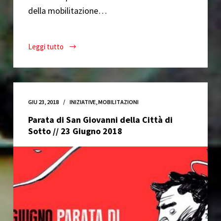
della mobilitazione…
Leggi tutto
Assemblea
di
costruzione
della
mobilitazione
GIU 23, 2018
INIZIATIVE
,
MOBILITAZIONI
a
Parata di San Giovanni della Città di
Ventimiglia
Sotto // 23 Giugno 2018
//
23
Giugno
2018