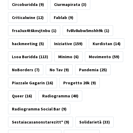
Circoburidda
(9)
Ciurmapirata
(3)
Criticalwine
(12)
Fablab
(9)
frsa3ux4t6knvjtnbu
(1)
fv8lv8ubw5mshh9k
(1)
hackmeeting
(5)
Iniziative
(159)
Kurdistan
(14)
Lsoa Buridda
(113)
Minimo
(6)
Movimento
(59)
NoBorders
(7)
No Tav
(9)
Pandemia
(25)
Piazzale Gagarin
(16)
Progetto 20k
(9)
Queer
(16)
Radiogramma
(40)
Radiogramma Social Bar
(9)
Sestaiacasanonstarezitt*
(9)
Solidarietà
(33)