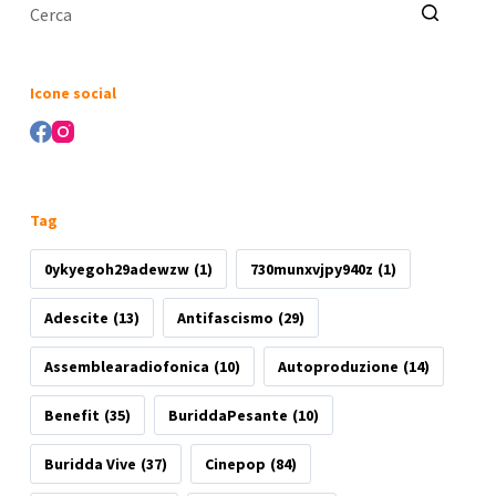
Nessun
risultato
Icone social
Tag
0ykyegoh29adewzw
(1)
730munxvjpy940z
(1)
Adescite
(13)
Antifascismo
(29)
Assemblearadiofonica
(10)
Autoproduzione
(14)
Benefit
(35)
BuriddaPesante
(10)
Buridda Vive
(37)
Cinepop
(84)