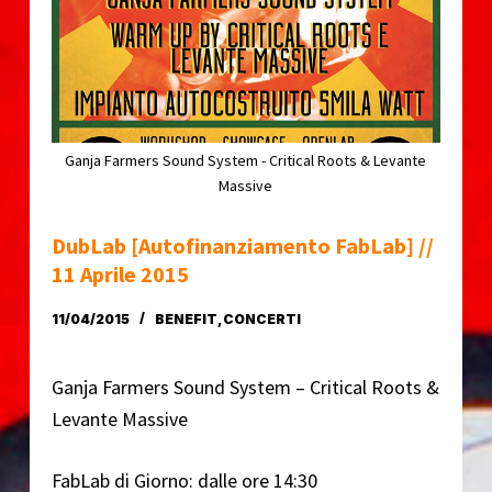
o
Ganja Farmers Sound System - Critical Roots & Levante
Massive
DubLab [autofinanziamento FabLab] //
11 Aprile 2015
11/04/2015
BENEFIT
,
CONCERTI
Ganja Farmers Sound System – Critical Roots &
Levante Massive
FabLab di Giorno: dalle ore 14:30