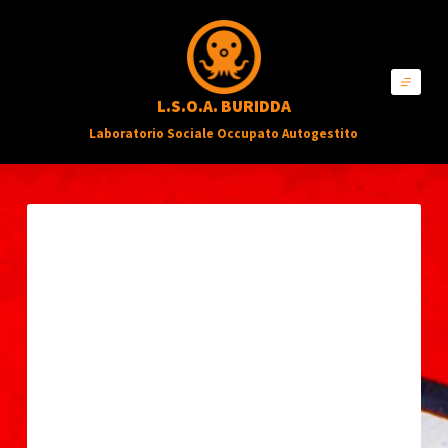
S
a
l
L.S.O.A. BURIDDA
t
Laboratorio Sociale Occupato Autogestito
a
a
l
c
o
n
t
e
n
u
t