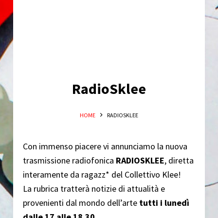
o
RadioSklee
HOME
RADIOSKLEE
Con immenso piacere vi annunciamo la nuova
trasmissione radiofonica
RADIOSKLEE
, diretta
interamente da ragazz* del Collettivo Klee!
La rubrica tratterà notizie di attualità e
provenienti dal mondo dell’arte
tutti i lunedì
dalle 17 alle 18.30
.