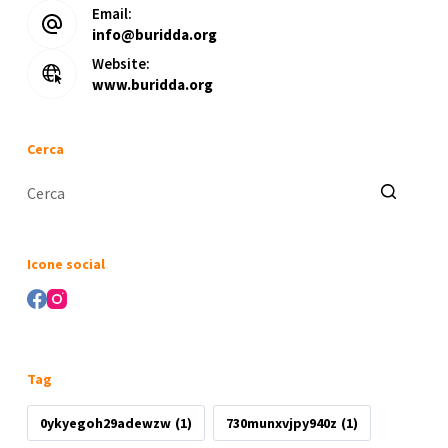
Email:
info@buridda.org
Website:
www.buridda.org
Cerca
Nessun
risultato
Icone social
Tag
0ykyegoh29adewzw
(1)
730munxvjpy940z
(1)