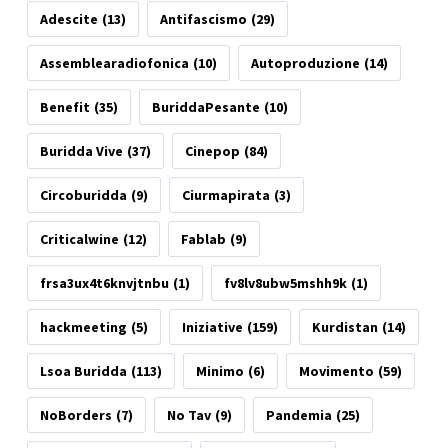
Adescite
(13)
Antifascismo
(29)
Assemblearadiofonica
(10)
Autoproduzione
(14)
Benefit
(35)
BuriddaPesante
(10)
Buridda Vive
(37)
Cinepop
(84)
Circoburidda
(9)
Ciurmapirata
(3)
Criticalwine
(12)
Fablab
(9)
frsa3ux4t6knvjtnbu
(1)
fv8lv8ubw5mshh9k
(1)
hackmeeting
(5)
Iniziative
(159)
Kurdistan
(14)
Lsoa Buridda
(113)
Minimo
(6)
Movimento
(59)
NoBorders
(7)
No Tav
(9)
Pandemia
(25)