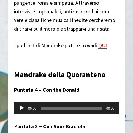
pungente ironia e simpatia. Attraverso
interviste improbabili, notizie incredibili ma
vere e classifiche musicali inedite cercheremo
di tirarvi su il morale e strapparvi una risata.
I podcast di Mandrake potete trovarli
QUI
Mandrake della Quarantena
Puntata 4 – Con the Donald
Audio Player
00:00
00:00
P
untata 3 – Con Suor Braciola