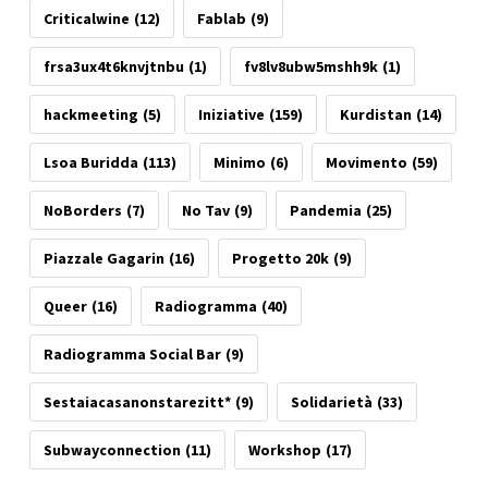
Criticalwine
(12)
Fablab
(9)
frsa3ux4t6knvjtnbu
(1)
fv8lv8ubw5mshh9k
(1)
hackmeeting
(5)
Iniziative
(159)
Kurdistan
(14)
Lsoa Buridda
(113)
Minimo
(6)
Movimento
(59)
NoBorders
(7)
No Tav
(9)
Pandemia
(25)
Piazzale Gagarin
(16)
Progetto 20k
(9)
Queer
(16)
Radiogramma
(40)
Radiogramma Social Bar
(9)
Sestaiacasanonstarezitt*
(9)
Solidarietà
(33)
Subwayconnection
(11)
Workshop
(17)