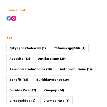
Nessun
risultato
Icone social
Tag
0ykyegoh29adewzw
(1)
730munxvjpy940z
(1)
Adescite
(13)
Antifascismo
(29)
Assemblearadiofonica
(10)
Autoproduzione
(14)
Benefit
(35)
BuriddaPesante
(10)
Buridda Vive
(37)
Cinepop
(84)
Circoburidda
(9)
Ciurmapirata
(3)