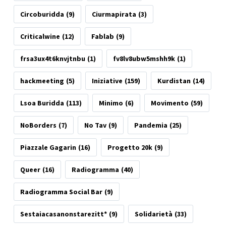
Circoburidda
(9)
Ciurmapirata
(3)
Criticalwine
(12)
Fablab
(9)
frsa3ux4t6knvjtnbu
(1)
fv8lv8ubw5mshh9k
(1)
hackmeeting
(5)
Iniziative
(159)
Kurdistan
(14)
Lsoa Buridda
(113)
Minimo
(6)
Movimento
(59)
NoBorders
(7)
No Tav
(9)
Pandemia
(25)
Piazzale Gagarin
(16)
Progetto 20k
(9)
Queer
(16)
Radiogramma
(40)
Radiogramma Social Bar
(9)
Sestaiacasanonstarezitt*
(9)
Solidarietà
(33)