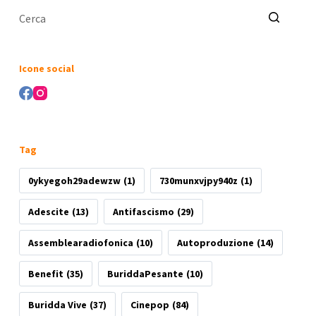
Nessun
risultato
Icone social
Tag
0ykyegoh29adewzw
(1)
730munxvjpy940z
(1)
Adescite
(13)
Antifascismo
(29)
Assemblearadiofonica
(10)
Autoproduzione
(14)
Benefit
(35)
BuriddaPesante
(10)
Buridda Vive
(37)
Cinepop
(84)