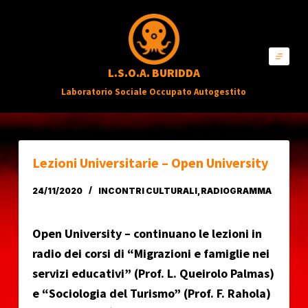
S
a
l
L.S.O.A. BURIDDA
t
Laboratorio Sociale Occupato Autogestito
a
a
l
c
Lezioni Universitarie – Open University
o
24/11/2020
INCONTRI CULTURALI
,
RADIOGRAMMA
n
t
Open University – continuano le lezioni in
e
radio dei corsi di “Migrazioni e famiglie nei
n
servizi educativi” (Prof. L. Queirolo Palmas)
u
e “Sociologia del Turismo” (Prof. F. Rahola)
t