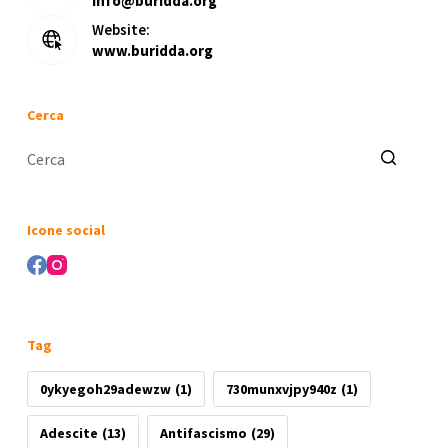
info@buridda.org
Website:
www.buridda.org
Cerca
Nessun
risultato
Icone social
Tag
0ykyegoh29adewzw
(1)
730munxvjpy940z
(1)
Adescite
(13)
Antifascismo
(29)