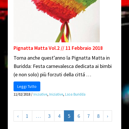
Pignatta Matta Vol.2 // 11 Febbraio 2018
Torna anche quest’anno la Pignatta Matta in
Buridda: Festa carnevalesca dedicata ai bimbi
(e non solo) più forzuti della cittá …
Leggi Tutto
11/02/2018
/
Iniziative
,
Iniziative
,
Lsoa Buridda
‹
1
…
3
4
5
6
7
8
›