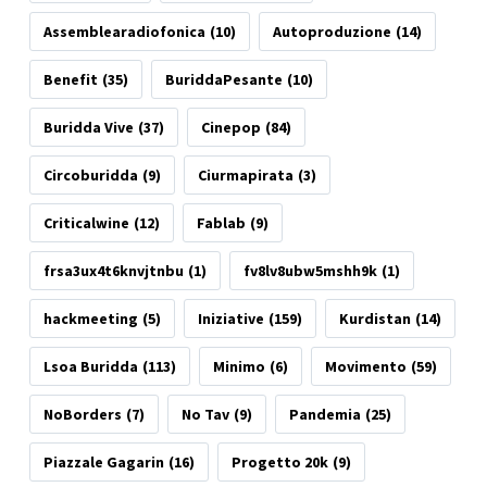
Assemblearadiofonica
(10)
Autoproduzione
(14)
Benefit
(35)
BuriddaPesante
(10)
Buridda Vive
(37)
Cinepop
(84)
Circoburidda
(9)
Ciurmapirata
(3)
Criticalwine
(12)
Fablab
(9)
frsa3ux4t6knvjtnbu
(1)
fv8lv8ubw5mshh9k
(1)
hackmeeting
(5)
Iniziative
(159)
Kurdistan
(14)
Lsoa Buridda
(113)
Minimo
(6)
Movimento
(59)
NoBorders
(7)
No Tav
(9)
Pandemia
(25)
Piazzale Gagarin
(16)
Progetto 20k
(9)