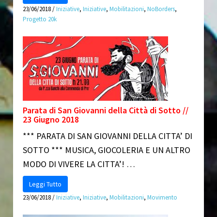
23/06/2018
/
Iniziative
,
Iniziative
,
Mobilitazioni
,
NoBorders
,
Progetto 20k
Parata di San Giovanni della Città di Sotto //
23 Giugno 2018
*** PARATA DI SAN GIOVANNI DELLA CITTA’ DI
SOTTO *** MUSICA, GIOCOLERIA E UN ALTRO
MODO DI VIVERE LA CITTA’! …
Leggi Tutto
23/06/2018
/
Iniziative
,
Iniziative
,
Mobilitazioni
,
Movimento