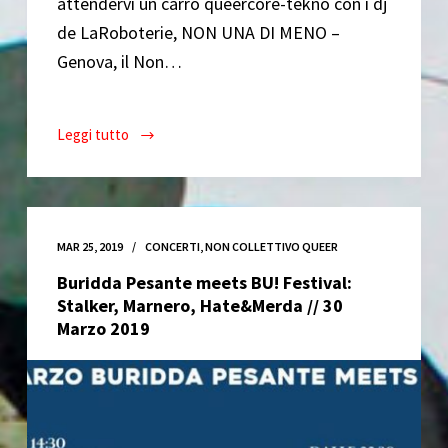
attendervi un carro queercore-tekno con i dj
de LaRoboterie, NON UNA DI MENO –
Genova, il Non…
Leggi tutto
Be
yoUr
Pride:
spezzone
transfemminista
MAR 25, 2019
CONCERTI
,
NON COLLETTIVO QUEER
//
Buridda Pesante meets BU! Festival:
15
Stalker, Marnero, Hate&Merda // 30
Giugno
Marzo 2019
2019