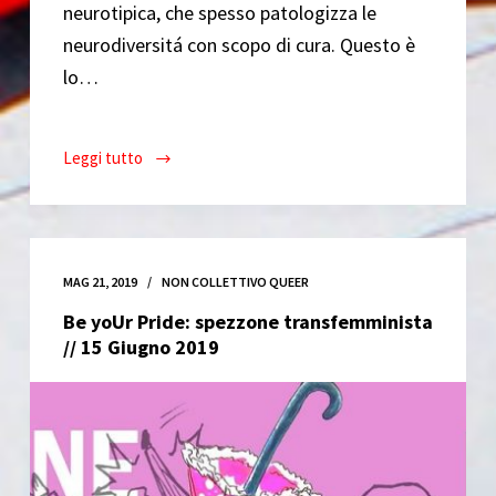
neurotipica, che spesso patologizza le
neurodiversitá con scopo di cura. Questo è
lo…
Leggi tutto
BuFestival!
Normale
Sarai
Tu!
Corpi
MAG 21, 2019
NON COLLETTIVO QUEER
e
Be yoUr Pride: spezzone transfemminista
menti
// 15 Giugno 2019
non
conformi
//
13
Dicembre
2019