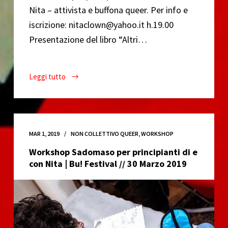
Nita – attivista e buffona queer. Per info e
iscrizione: nitaclown@yahoo.it h.19.00
Presentazione del libro “Altri…
Leggi tutto
Buridda
Pesante
meets
BU!
Festival:
MAR 1, 2019
NON COLLETTIVO QUEER
,
WORKSHOP
Stalker,
Workshop Sadomaso per principianti di e
Marnero,
con Nita | Bu! Festival // 30 Marzo 2019
Hate&Merda
//
30
Marzo
2019