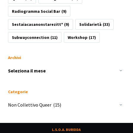
Radiogramma Social Bar
(9)
Sestaiacasanonstarezitt*
(9)
Solidarietà
(33)
Subwayconnection
(11)
Workshop
(17)
Archivi
Archivi
Categorie
Categorie
L.S.O.A. BURIDDA