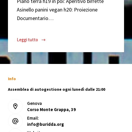
Piano terra h19 in poi: Aperitivo birrette
Asinello panini vegan h20: Proiezione
Documentario…
Leggi tutto
BU!
Festival
InvaXün
Queer
//
30
Info
Novembre
Assemblea di autogestione ogni lunedì dalle 21:00
2018
Genova
Corso Monte Grappa, 39
Email:
info@buridda.org