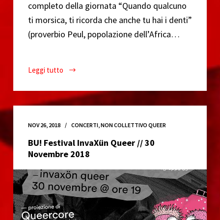
completo della giornata “Quando qualcuno
ti morsica, ti ricorda che anche tu hai i denti”
(proverbio Peul, popolazione dell’Africa…
Leggi tutto
Workshop
Sadomaso
per
principianti
di
NOV 26, 2018
CONCERTI
,
NON COLLETTIVO QUEER
e
BU! Festival InvaXün Queer // 30
con
Novembre 2018
Nita
|
Bu!
Festival
//
30