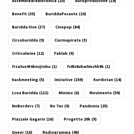
Assemblearadiofonica
(10)
Autoproduzione
(14)
Benefit
(35)
BuriddaPesante
(10)
Buridda Vive
(37)
Cinepop
(84)
Circoburidda
(9)
Ciurmapirata
(3)
Criticalwine
(12)
Fablab
(9)
frsa3ux4t6knvjtnbu
(1)
fv8lv8ubw5mshh9k
(1)
hackmeeting
(5)
Iniziative
(159)
Kurdistan
(14)
Lsoa Buridda
(113)
Minimo
(6)
Movimento
(59)
NoBorders
(7)
No Tav
(9)
Pandemia
(25)
Piazzale Gagarin
(16)
Progetto 20k
(9)
Queer
(16)
Radiogramma
(40)