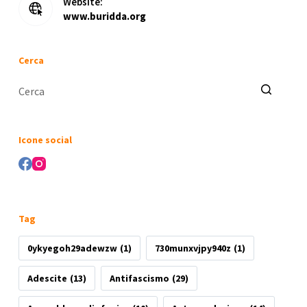
Website:
www.buridda.org
Cerca
Nessun
risultato
Icone social
Tag
0ykyegoh29adewzw
(1)
730munxvjpy940z
(1)
Adescite
(13)
Antifascismo
(29)