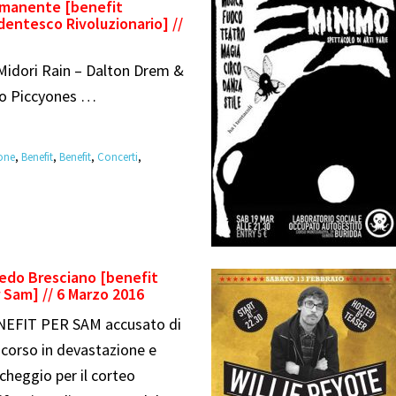
rmanente [benefit
dentesco Rivoluzionario] //
Midori Rain – Dalton Drem &
io Piccyones …
ione
,
Benefit
,
Benefit
,
Concerti
,
edo Bresciano [benefit
 Sam] // 6 Marzo 2016
EFIT PER SAM accusato di
corso in devastazione e
cheggio per il corteo