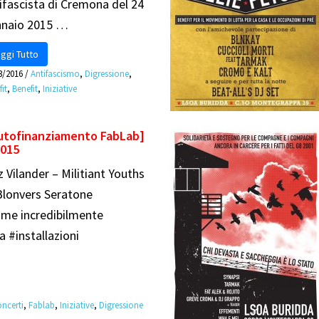
ifascista di Cremona del 24
nnaio 2015 …
ggi Tutto
3/2016
/
Antifascismo
,
Digressione
,
it
,
Benefit
,
Iniziative
utofinanziamento FabLab]
2015
Vilander – Militiant Youths
lonvers Seratone
nome incredibilmente
 #installazioni
…
ncerti
,
Fablab
,
Iniziative
,
Digressione