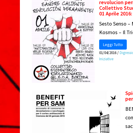
revolucion pe
o
Collettivo Stu
01 Aprile 2016:
Sesto Senso – 
Kosmos – Il Tr
Leggi Tutto
01/04/2016
/
Digress
Iniziative
Spi
per
BEN
con
sac