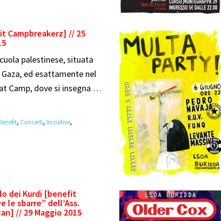
fit Campbreakerz] // 25
15
scuola palestinese, situata
Di Gaza, ed esattamente nel
at Camp, dove si insegna …
Benefit
,
Concerti
,
Iniziative
,
elo dei Kurdi [benefit
e le sbarre” dell’Ass.
tan] // 29 Maggio 2015