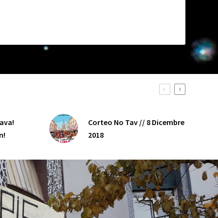
java!
Corteo No Tav // 8 Dicembre
n!
2018