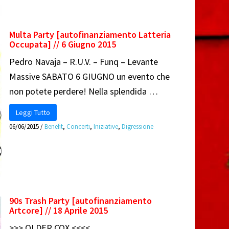
Multa Party [autofinanziamento Latteria
Occupata] // 6 Giugno 2015
Pedro Navaja – R.U.V. – Funq – Levante
Massive SABATO 6 GIUGNO un evento che
non potete perdere! Nella splendida …
Leggi Tutto
06/06/2015
/
Benefit
,
Concerti
,
Iniziative
,
Digressione
90s Trash Party [autofinanziamento
Artcore] // 18 Aprile 2015
>>> OLDER COX <<<<