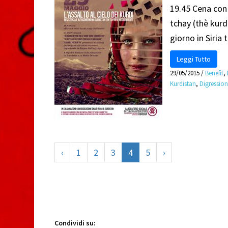
19.45 Cena con 
tchay (thè kurd
giorno in Siria
Leggi Tutto
29/05/2015
/
Benefit
,
Kurdistan
,
Digressio
‹
1
2
3
4
5
›
Condividi su: