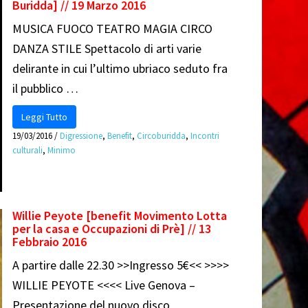
Buridda] // 19 Marzo 2016
MUSICA FUOCO TEATRO MAGIA CIRCO
DANZA STILE Spettacolo di arti varie
delirante in cui l’ultimo ubriaco seduto fra
il pubblico …
Leggi Tutto
19/03/2016
/
Digressione
,
Benefit
,
Circoburidda
,
Incontri
culturali
,
Minimo
Willie Peyote [benefit Movimento Lotta
per la casa e Occupazioni di Prè] // 13
Febbraio 2016
A partire dalle 22.30 >>Ingresso 5€<< >>>>
WILLIE PEYOTE <<<< Live Genova –
Presentazione del nuovo disco