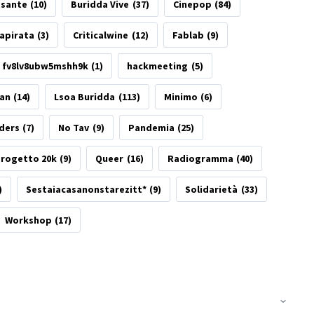
esante
(10)
Buridda Vive
(37)
Cinepop
(84)
apirata
(3)
Criticalwine
(12)
Fablab
(9)
fv8lv8ubw5mshh9k
(1)
hackmeeting
(5)
tan
(14)
Lsoa Buridda
(113)
Minimo
(6)
ders
(7)
No Tav
(9)
Pandemia
(25)
rogetto 20k
(9)
Queer
(16)
Radiogramma
(40)
)
Sestaiacasanonstarezitt*
(9)
Solidarietà
(33)
Workshop
(17)