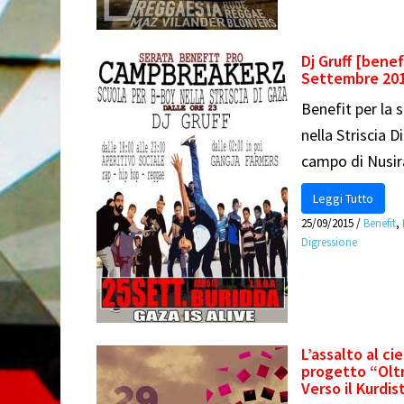
Dj Gruff [bene
Settembre 20
Benefit per la 
nella Striscia 
campo di Nusir
Leggi Tutto
25/09/2015
/
Benefit
,
Digressione
L’assalto al ci
progetto “Oltr
Verso il Kurdis