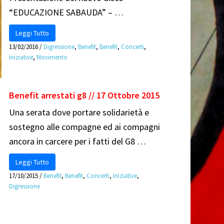
“EDUCAZIONE SABAUDA” – …
Leggi Tutto
13/02/2016
/
Digressione
,
Benefit
,
Benefit
,
Concerti
,
Iniziative
,
Movimento
Benefit arrestati g8 // 17 Ottobre 2015
Una serata dove portare solidarietà e
sostegno alle compagne ed ai compagni
ancora in carcere per i fatti del G8 …
Leggi Tutto
17/10/2015
/
Benefit
,
Benefit
,
Concerti
,
Iniziative
,
Digressione