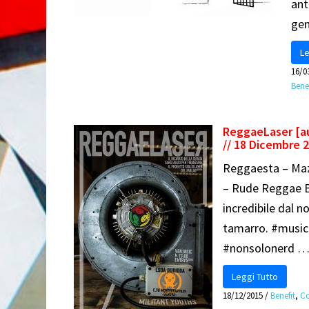
ant
ge
Le
16/0
Benef
ReggaeLaser [a
// 18 Dicembre 
Reggaesta – Maz 
– Rude Reggae B
incredibile dal 
tamarro. #musica
#nonsolonerd 
Leggi Tutto
18/12/2015
/
Benefit
,
Co