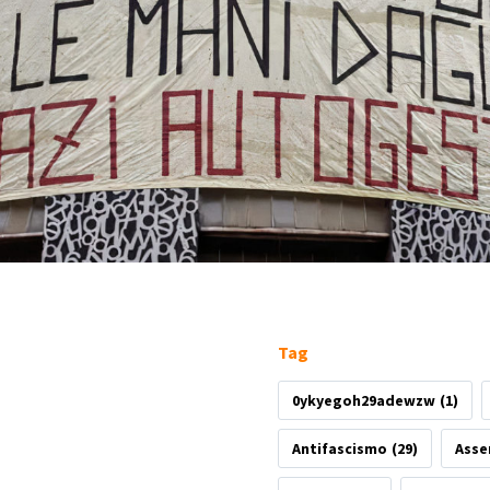
Tag
0ykyegoh29adewzw
(1)
Antifascismo
(29)
Asse