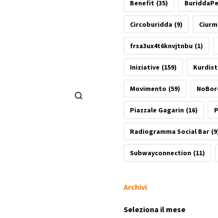
Benefit
(35)
BuriddaP
Circoburidda
(9)
Ciurm
frsa3ux4t6knvjtnbu
(1)
Iniziative
(159)
Kurdis
Movimento
(59)
NoBor
Piazzale Gagarin
(16)
P
Radiogramma Social Bar
(9
Subwayconnection
(11)
Archivi
Archivi