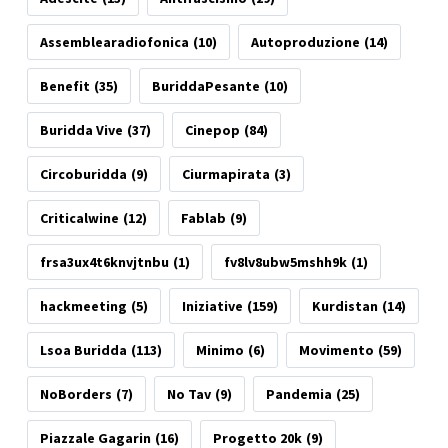
Assemblearadiofonica
(10)
Autoproduzione
(14)
Benefit
(35)
BuriddaPesante
(10)
Buridda Vive
(37)
Cinepop
(84)
Circoburidda
(9)
Ciurmapirata
(3)
Criticalwine
(12)
Fablab
(9)
frsa3ux4t6knvjtnbu
(1)
fv8lv8ubw5mshh9k
(1)
hackmeeting
(5)
Iniziative
(159)
Kurdistan
(14)
Lsoa Buridda
(113)
Minimo
(6)
Movimento
(59)
NoBorders
(7)
No Tav
(9)
Pandemia
(25)
Piazzale Gagarin
(16)
Progetto 20k
(9)