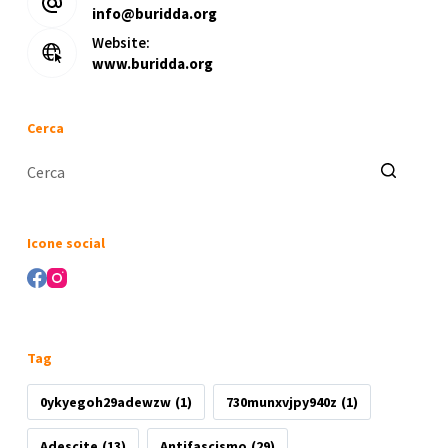
info@buridda.org
Website:
www.buridda.org
Cerca
Nessun
risultato
Icone social
Tag
0ykyegoh29adewzw
(1)
730munxvjpy940z
(1)
Adescite
(13)
Antifascismo
(29)