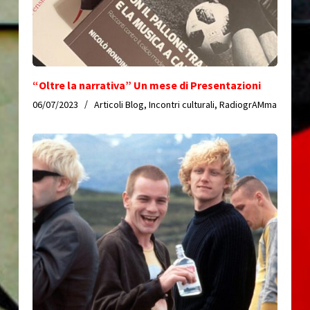
“Oltre la narrativa” Un mese di Presentazioni
06/07/2023
Articoli Blog
,
Incontri culturali
,
RadiogrAMma