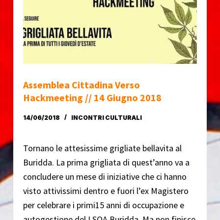
o
Assemblea Cittadina Verso
Hackmeeting // 14 Giugno 2018
14/06/2018
INCONTRI CULTURALI
Tornano le attesissime grigliate bellavita al
Buridda. La prima grigliata di quest’anno va a
concludere un mese di iniziative che ci hanno
visto attivissimi dentro e fuori l’ex Magistero
per celebrare i primi15 anni di occupazione e
autogestione del LSOA Buridda. Ma non finisce