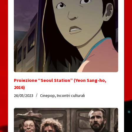
Proiezione “Seoul Station” (Yeon Sang-ho,
2016)
26/05/2023
Cinepop
,
Incontri culturali