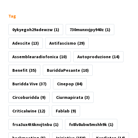
Tag
0ykyegoh29adewzw
(1)
730munxvjpy940z
(1)
Adescite
(13)
Antifascismo
(29)
Assemblearadiofonica
(10)
Autoproduzione
(14)
Benefit
(35)
BuriddaPesante
(10)
Buridda Vive
(37)
Cinepop
(84)
Circoburidda
(9)
Ciurmapirata
(3)
Criticalwine
(12)
Fablab
(9)
frsa3ux4t6knvjtnbu
(1)
fv8lv8ubw5mshh9k
(1)
hackmeeting
(5)
Iniziative
(159)
Kurdistan
(14)