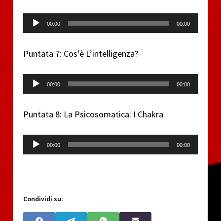
Audio Player
00:00
00:00
Puntata 7: Cos’è L’intelligenza?
Audio Player
00:00
00:00
Puntata 8: La Psicosomatica: I Chakra
Audio Player
00:00
00:00
Condividi su: