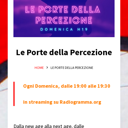
o
Le Porte della Percezione
HOME
LE PORTE DELLA PERCEZIONE
Ogni Domenica, dalle 19:00 alle 19:30
in streaming su Radiogramma.org
Dalla new age alla next age, dalle