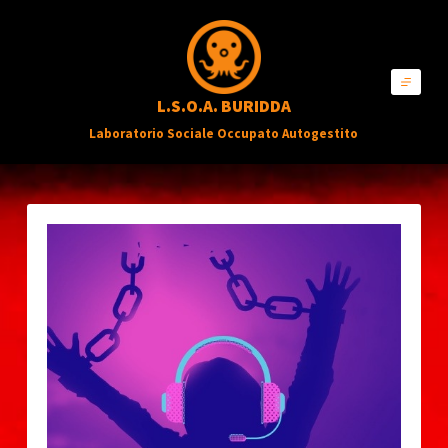
S
a
l
L.S.O.A. BURIDDA
t
Laboratorio Sociale Occupato Autogestito
a
a
l
c
o
n
t
e
n
u
t