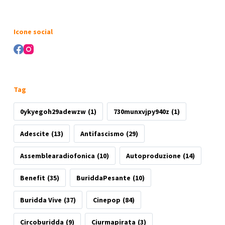
Nessun
risultato
Icone social
Tag
0ykyegoh29adewzw
(1)
730munxvjpy940z
(1)
Adescite
(13)
Antifascismo
(29)
Assemblearadiofonica
(10)
Autoproduzione
(14)
Benefit
(35)
BuriddaPesante
(10)
Buridda Vive
(37)
Cinepop
(84)
Circoburidda
(9)
Ciurmapirata
(3)