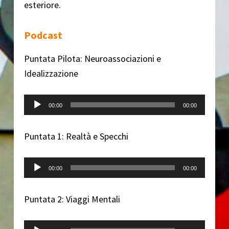
esteriore.
Podcast
Puntata Pilota: Neuroassociazioni e
Idealizzazione
Audio Player
00:00
00:00
Puntata 1: Realtà e Specchi
Audio Player
00:00
00:00
Puntata 2: Viaggi Mentali
Audio Player