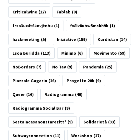
Criticalwine
(12)
Fablab
(9)
frsa3ux4t6knvjtnbu
(1)
fv8lv8ubw5mshh9k
(1)
hackmeeting
(5)
Iniziative
(159)
Kurdistan
(14)
Lsoa Buridda
(113)
Minimo
(6)
Movimento
(59)
NoBorders
(7)
No Tav
(9)
Pandemia
(25)
Piazzale Gagarin
(16)
Progetto 20k
(9)
Queer
(16)
Radiogramma
(40)
Radiogramma Social Bar
(9)
Sestaiacasanonstarezitt*
(9)
Solidarietà
(33)
Subwayconnection
(11)
Workshop
(17)