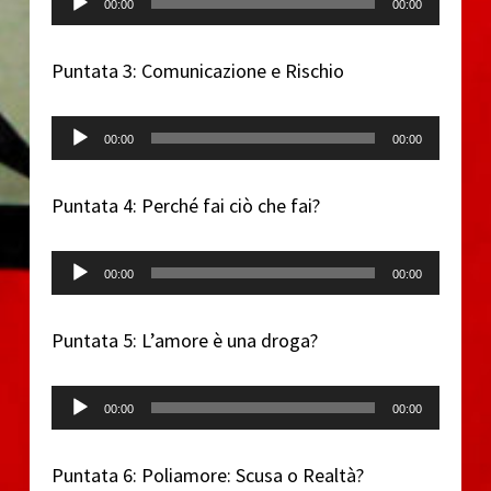
00:00
00:00
Puntata 3: Comunicazione e Rischio
Audio Player
00:00
00:00
Puntata 4: Perché fai ciò che fai?
Audio Player
00:00
00:00
Puntata 5: L’amore è una droga?
Audio Player
00:00
00:00
Puntata 6: Poliamore: Scusa o Realtà?